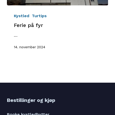
Ferie
på
Kystled
Turtips
fyr
Ferie på fyr
…
14. november 2024
Bestillinger og kjøp
Booke kystledhytter