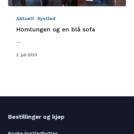
Homlungen
og
Aktuelt
Kystled
en
Homlungen og en blå sofa
blå
sofa
…
2. juli 2023
Bestillinger og kjøp
Booke kystledhytter