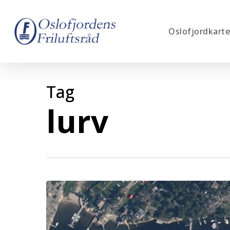
Skip
to
Oslofjordkarte
main
content
Tag
lurv