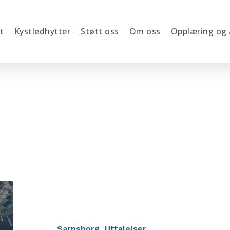
t
Kystledhytter
Støtt oss
Om oss
Opplæring og
Detaljregulering
Bukkholmen,
Sarpsborg,
innspill
Sarpsborg
Uttalelser