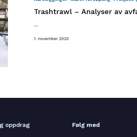
avfall
Trashtrawl – Analyser av avf
i
Akerselva
…
2020
1. november 2020
og oppdrag
Følg med