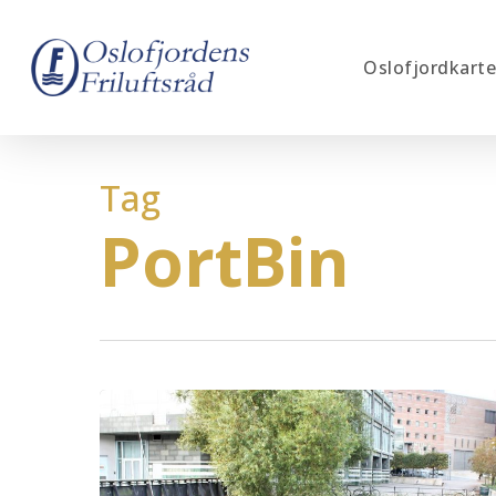
Skip
to
Oslofjordkarte
main
content
Tag
PortBin