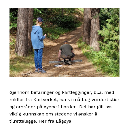
En
Gjennom befaringer og kartlegginger, bl.a. med
di
midler fra Kartverket, har vi målt og vurdert stier
Th
og områder på øyene i fjorden. Det har gitt oss
fo
viktig kunnskap om stedene vi ønsker å
ko
tilrettelegge. Her fra Lågøya.
fy
rå