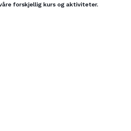
re forskjellig kurs og aktiviteter.
Sikkerhet
og
livredning