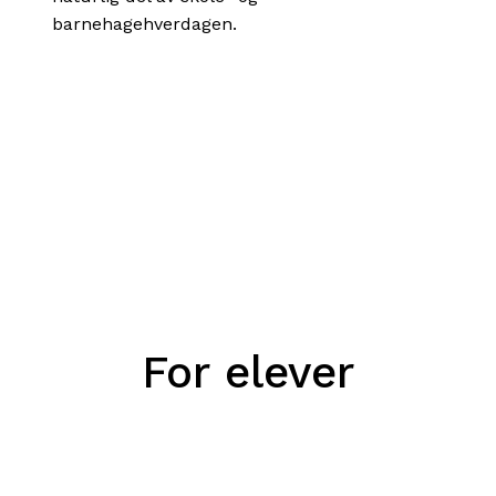
barnehagehverdagen.
For
elever
Marin