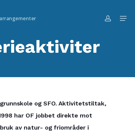
Menu
account
 arrangementer
Menu
erieaktiviter
 grunnskole og SFO. Aktivitetstiltak,
en 1998 har OF jobbet direkte mot
bruk av natur- og friområder i