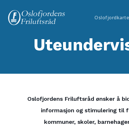
Skip
to
Oslofjordkarte
main
content
Uteundervi
Oslofjordens Friluftsråd ønsker å bi
informasjon og stimulering til f
kommuner, skoler, barnehager 