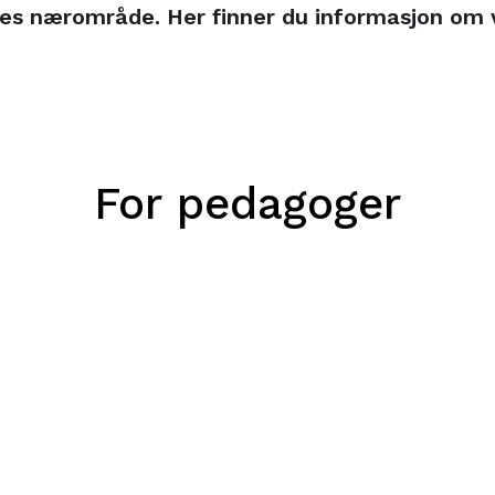
es nærområde. Her finner du informasjon om vå
For
pedagoger
Inspirasjon
for
pedagoger
i
barnehage
SFO
og
skole