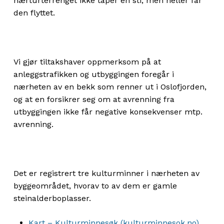
nærturterrenget ikke taper en sti, men heller får
den flyttet.
Vi gjør tiltakshaver oppmerksom på at
anleggstrafikken og utbyggingen foregår i
nærheten av en bekk som renner ut i Oslofjorden,
og at en forsikrer seg om at avrenning fra
utbyggingen ikke får negative konsekvenser mtp.
avrenning.
Det er registrert tre kulturminner i nærheten av
byggeområdet, hvorav to av dem er gamle
steinalderboplasser.
Kart – Kulturminnesøk (kulturminnesok.no)