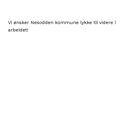
Vi ønsker Nesodden kommune lykke til videre i
arbeidet!
Share
Bestillinger og kjøp
Booke kystledhytter
Bli Oslofjordvenn