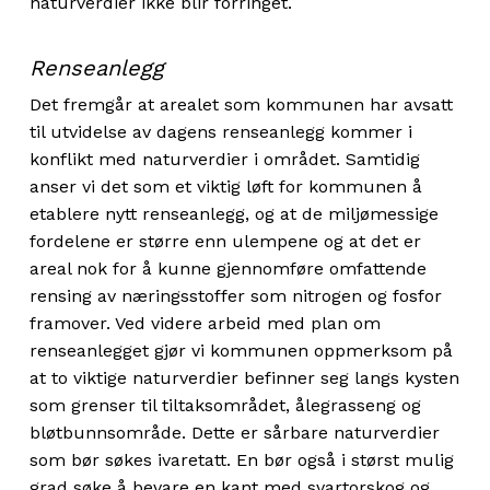
naturverdier ikke blir forringet.
Renseanlegg
Det fremgår at arealet som kommunen har avsatt
til utvidelse av dagens renseanlegg kommer i
konflikt med naturverdier i området. Samtidig
anser vi det som et viktig løft for kommunen å
etablere nytt renseanlegg, og at de miljømessige
fordelene er større enn ulempene og at det er
areal nok for å kunne gjennomføre omfattende
rensing av næringsstoffer som nitrogen og fosfor
framover. Ved videre arbeid med plan om
renseanlegget gjør vi kommunen oppmerksom på
at to viktige naturverdier befinner seg langs kysten
som grenser til tiltaksområdet, ålegrasseng og
bløtbunnsområde. Dette er sårbare naturverdier
som bør søkes ivaretatt. En bør også i størst mulig
grad søke å bevare en kant med svartorskog og