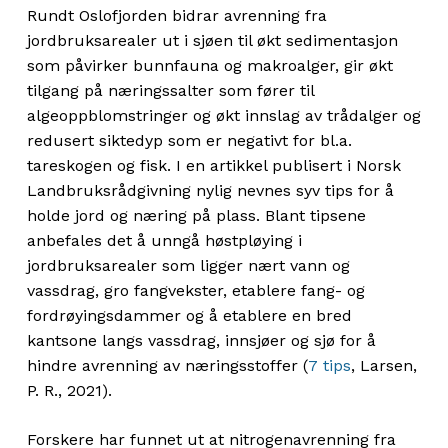
Rundt Oslofjorden bidrar avrenning fra
jordbruksarealer ut i sjøen til økt sedimentasjon
som påvirker bunnfauna og makroalger, gir økt
tilgang på næringssalter som fører til
algeoppblomstringer og økt innslag av trådalger og
redusert siktedyp som er negativt for bl.a.
tareskogen og fisk. I en artikkel publisert i Norsk
Landbruksrådgivning nylig nevnes syv tips for å
holde jord og næring på plass. Blant tipsene
anbefales det å unngå høstpløying i
jordbruksarealer som ligger nært vann og
vassdrag, gro fangvekster, etablere fang- og
fordrøyingsdammer og å etablere en bred
kantsone langs vassdrag, innsjøer og sjø for å
hindre avrenning av næringsstoffer (
7 tips
, Larsen,
P. R., 2021).
Forskere har funnet ut at nitrogenavrenning fra