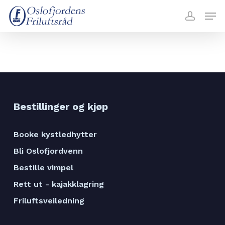
Skip
Menu
Men
to
accoun
main
content
Bestillinger og kjøp
Booke kystledhytter
Bli Oslofjordvenn
Bestille vimpel
Rett ut - kajakklagring
Friluftsveiledning