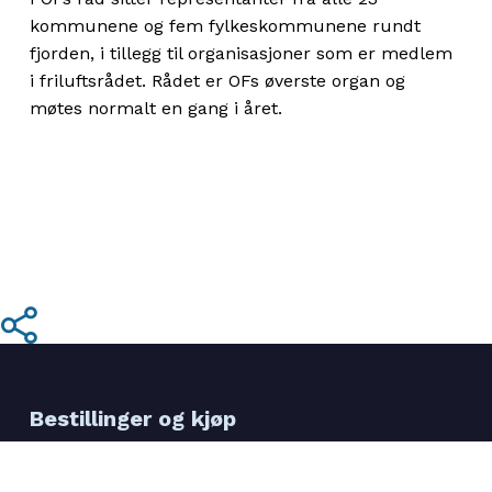
kommunene og fem fylkeskommunene rundt
fjorden, i tillegg til organisasjoner som er medlem
i friluftsrådet. Rådet er OFs øverste organ og
møtes normalt en gang i året.
Share
Bestillinger og kjøp
Booke kystledhytter