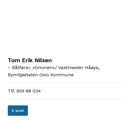
Tom Erik Nilsen
– Båtfører, «Ommen»/ Vaktmester Håøya,
Bymiljøetaten Oslo Kommune
Tlf. 909 68 034
E-post