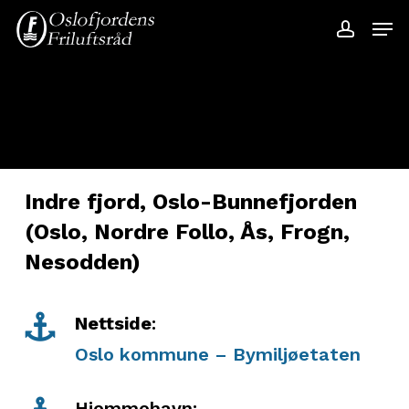
Skip
Menu
Men
to
accoun
main
content
Indre fjord, Oslo-Bunnefjorden
(Oslo, Nordre Follo, Ås, Frogn,
Nesodden)
Nettside
:
Oslo kommune – Bymiljøetaten
Hjemmehavn: