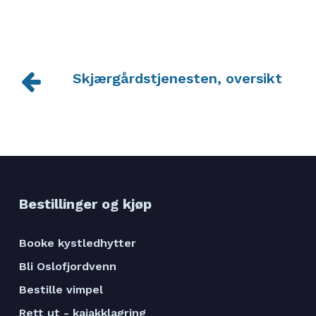
Skjærgårdstjenesten, oversikt
Bestillinger og kjøp
Booke kystledhytter
Bli Oslofjordvenn
Bestille vimpel
Rett ut - kajakklagring