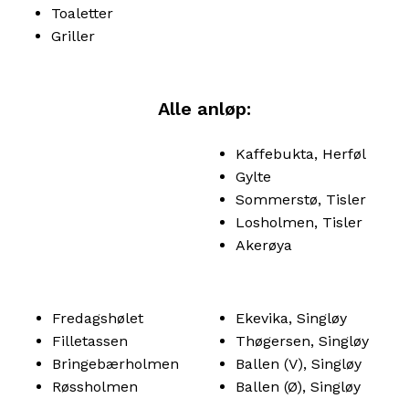
Toaletter
Griller
Alle anløp:
Kaffebukta, Herføl
Gylte
Sommerstø, Tisler
Losholmen, Tisler
Akerøya
Fredagshølet
Ekevika, Singløy
Filletassen
Thøgersen, Singløy
Bringebærholmen
Ballen (V), Singløy
Røssholmen
Ballen (Ø), Singløy