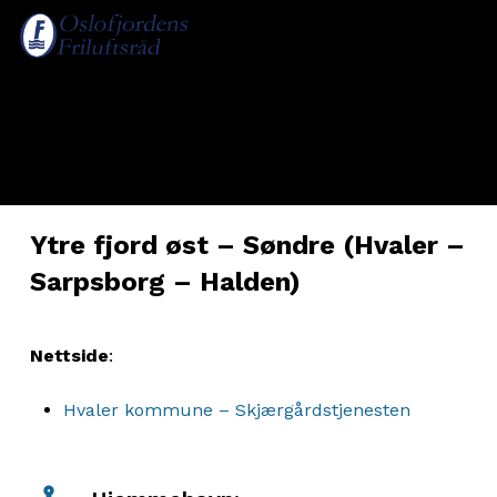
Skip
Menu
Men
to
accoun
main
content
Ytre fjord øst – Søndre (Hvaler –
Sarpsborg – Halden)
Nettside
:
Hvaler kommune – Skjærgårdstjenesten