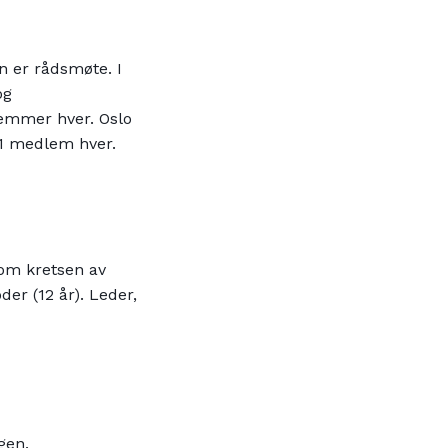
an er rådsmøte. I
og
emmer hver. Oslo
1 medlem hver.
nom kretsen av
er (12 år). Leder,
gen.