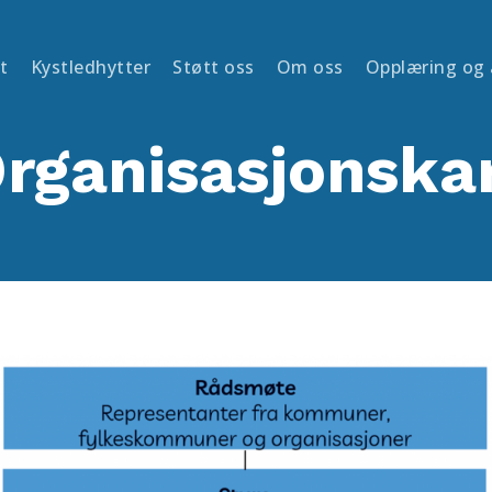
t
Kystledhytter
Støtt oss
Om oss
Opplæring og
rganisasjonska