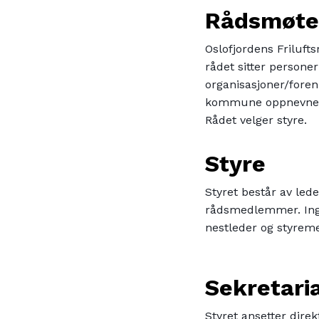
Rådsmøte
Oslofjordens Frilufts
rådet sitter person
organisasjoner/for
kommune oppnevner 
Rådet velger styre.
Styre
Styret består av le
rådsmedlemmer. Inge
nestleder og styreme
Sekretari
Styret ansetter direk