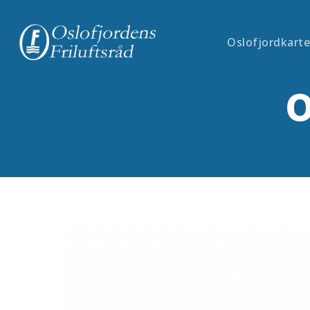
Skip
to
Oslofjordkarte
main
content
O