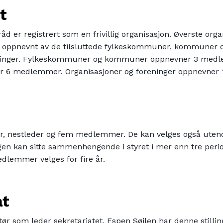
t
råd er registrert som en frivillig organisasjon. Øverste org
er oppnevnt av de tilsluttede fylkeskommuner, kommuner 
eninger. Fylkeskommuner og kommuner oppnevner 3 medl
6 medlemmer. Organisasjoner og foreninger oppnevner 
der, nestleder og fem medlemmer. De kan velges også ute
n kan sitte sammenhengende i styret i mer enn tre period
dlemmer velges for fire år.
at
tør som leder sekretariatet. Espen Søilen har denne stillin