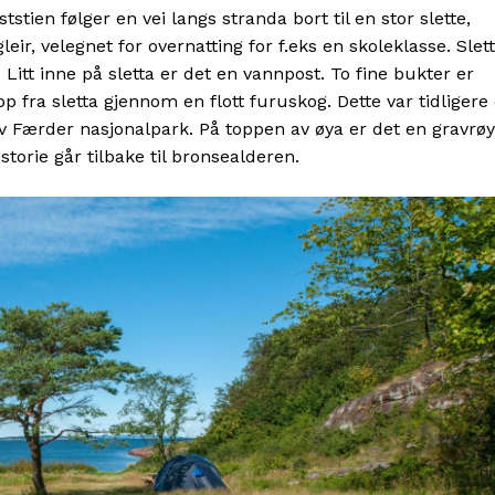
tstien følger en vei langs stranda bort til en stor slette,
leir, velegnet for overnatting for f.eks en skoleklasse. Slet
 Litt inne på sletta er det en vannpost. To fine bukter er
pp fra sletta gjennom en flott furuskog. Dette var tidligere 
 Færder nasjonalpark. På toppen av øya er det en gravrøy
torie går tilbake til bronsealderen.