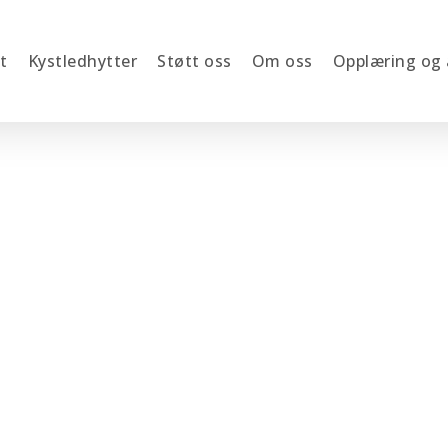
t
Kystledhytter
Støtt oss
Om oss
Opplæring og