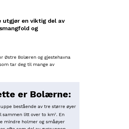
utgjør en viktig del av
rtsmangfold og
 for Østre Bolæren og gjestehavna
 som tar deg til mange av
tte er Bolærne:
uppe bestående av tre større øyer
il sammen litt over to km
. En
2
ke mindre holmer og småøyer
es ofte som del av øygruppen,