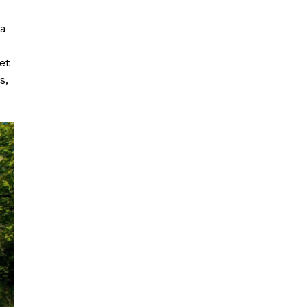
ta
et
s,