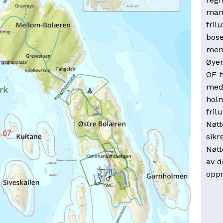
mang
fril
bose
men 
Øyen
OF h
med
holm
fril
Nøt
sikr
Nøtt
av d
oppr