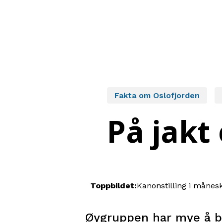
Fakta om Oslofjorden
På jakt
Toppbildet:
Kanonstilling i månes
Øygruppen har mye å b