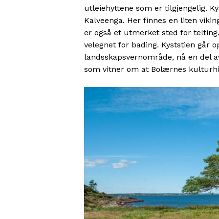
utleiehyttene som er tilgjengelig. Kys
Kalveenga. Her finnes en liten viking
er også et utmerket sted for telting.
velegnet for bading. Kyststien går o
landsskapsvernområde, nå en del av
som vitner om at Bolærnes kulturhis