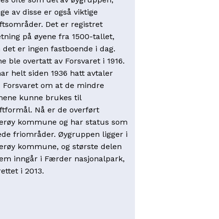
e av disse er også viktige
uftsområder. Det er registret
tning på øyene fra 1500-tallet,
det er ingen fastboende i dag.
e ble overtatt av Forsvaret i 1916.
ar helt siden 1936 hatt avtaler
 Forsvaret om at de mindre
ene kunne brukes til
uftformål. Nå er de overført
terøy kommune og har status som
ede friområder. Øygruppen ligger i
erøy kommune, og største delen
em inngår i Færder nasjonalpark,
ettet i 2013.