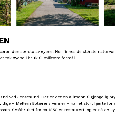
EN
ren den største av øyene. Her finnes de største naturver
t tok øyene i bruk til militære formål.
 i land ved Jensesund. Her er det en allmenn tilgjengelig b
villige – Mellem Bolærens Venner – har et stort hjerte for
sats. Småbruket fra ca 1850 er restaurert, og er nå en ky