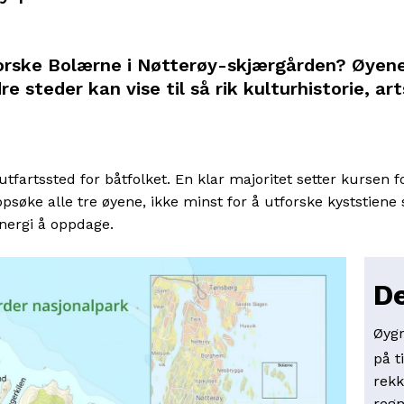
tforske Bolærne i Nøtterøy-skjærgården? Øyene 
e steder kan vise til så rik kulturhistorie, a
t utfartssted for båtfolket. En klar majoritet setter kursen
ppsøke alle tre øyene, ikke minst for å utforske kyststiene
energi å oppdage.
De
Øygr
på t
rek
regn