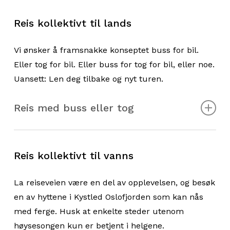
Reis kollektivt til lands
Vi ønsker å framsnakke konseptet buss for bil.
Eller tog for bil. Eller buss for tog for bil, eller noe.
Uansett: Len deg tilbake og nyt turen.
Reis med buss eller tog
Til
Gon
kan du ta bussen fra Larvik, det er en liten
tur på bare tolv minutter. Det kan hende du må
Reis kollektivt til vanns
reise med tog først, om du ikke bor i Larvik. Hytta
ligger på et flott friområde, med god plass til å
La reiseveien være en del av opplevelsen, og besøk
løpe fra seg, og kort vei til både sandstrand og
en av hyttene i Kystled Oslofjorden som kan nås
kyststi.
med ferge. Husk at enkelte steder utenom
Fra Tønsberg går det buss til Tenvik brygge, og
høysesongen kun er betjent i helgene.