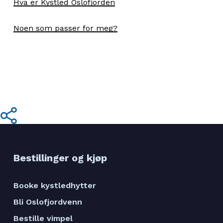
Hva er Kystled Oslofjorden
Noen som passer for meg?
Share
Bestillinger og kjøp
Booke kystledhytter
Bli Oslofjordvenn
Bestille vimpel