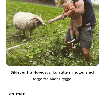
Hyttene på Håøya kan også nås med ferge. Her
ligger de tre kystledhyttene
Badstua
,
Eldhuset
og
Gamlegården
. Til Håøya er det daglige avganger i
sommermånedene, og fra fergeleiet er det i
underkant av ti minutter å gå til hyttene.
Like ved fergeterminalen på Nesoddtangen ligger
Rødstua
. Tangen terminal er landets mest
trafikkerte fergesamband for persontrafikk, og hit
er det enkelt å komme seg. Fra Aker Brygge tar
det 27 minutter, fra Lysaker tar det åtte minutter.
Bildet er fra Hovedøya, kun åtte minutter med
ferge fra Aker Brygge.
Les mer