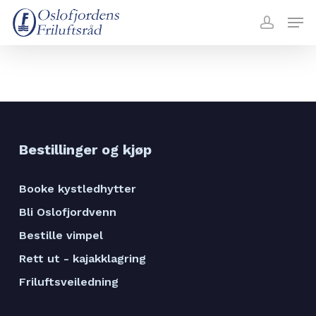
Skip
Menu
Men
to
accoun
main
content
Bestillinger og kjøp
Booke kystledhytter
Bli Oslofjordvenn
Bestille vimpel
Rett ut - kajakklagring
Friluftsveiledning