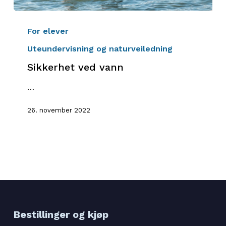
Sikkerhet
ved
For elever
vann
Uteundervisning og naturveiledning
Sikkerhet ved vann
…
26. november 2022
Bestillinger og kjøp