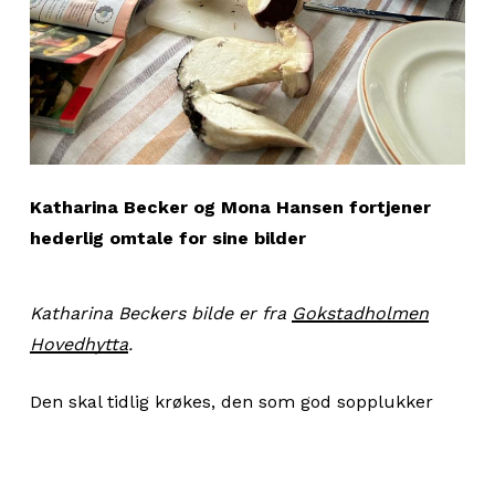
Katharina Becker og Mona Hansen fortjener
h
ederlig omtale for sine bilder
Katharina Beckers bilde er fra
Gokstadholmen
Hovedhytta
.
Den skal tidlig krøkes, den som god sopplukker
skal bli. Etter plukking er det tid for rensing, og
jenta på bildet har vært med på hele soppens
reise – fra natur til kultur. På veien har hun fått