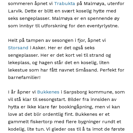
sommeren åpnet vi
Trabukta
på Malmøya, utenfor
Larvik. Dette er blitt en svært koselig hytte med
seks sengeplasser. Malmøya er en spennende øy
som innbyr til utforskning for den eventyrlystne.
Helt på tampen av sesongen i fjor, åpnet vi
Storsand
i Asker. Her er det også seks
sengeplasser. Her er det kort vei til strand og
lekeplass, og hagen står det en koselig, liten
lekestue som har fått navnet Småsand. Perfekt for
barnefamilier!
I år åpner vi
Bukkenes
i Sarpsborg kommune, som
vil stå klar til sesongstart. Bilder fra innsiden av
hytta er ikke klare før bookingåpning, men vi kan
love at det blir ordentlig fint. Bukkenes er et
gammelt fiskertorp med flere bygninger rundt et
kodelig, lite tun. Vi gleder oss til å ta imot de første