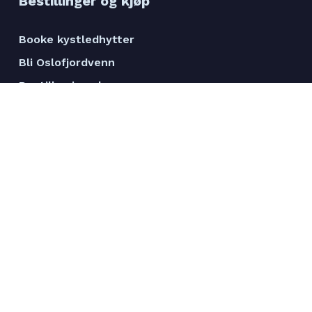
Bestillinger og kjøp
Booke kystledhytter
Bli Oslofjordvenn
Bestille vimpel
Rett ut - kajakklagring
Friluftsveiledning
Bankkonto 8450 13 65512
Org. nr. 971 454 415
Folk og oppdrag
Ansatte