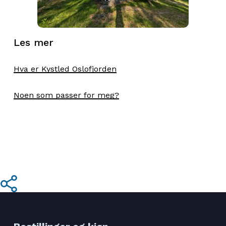
høyden, kan du for eksempel ta turen opp til
Seteråsen eller, på den andre siden av sundet,
Orografen.
Les mer
Hva er Kystled Oslofjorden
Noen som passer for meg?
Share