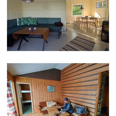
Kjetil
(23)
Trabukta
2025