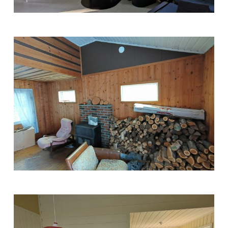
Trabukta
2025
Trabukta
2023,
tilstandsbefaring
m