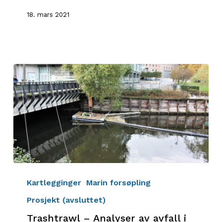
18. mars 2021
Trashtrawl
–
Kartlegginger
Marin forsøpling
Analyser
Prosjekt (avsluttet)
av
Trashtrawl – Analyser av avfall i
avfall