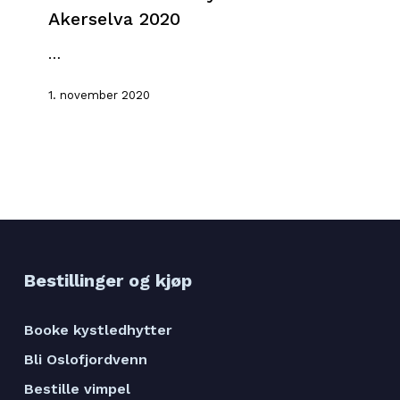
i
Akerselva 2020
Akerselva
…
2020
1. november 2020
Bestillinger og kjøp
Booke kystledhytter
Bli Oslofjordvenn
Bestille vimpel