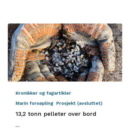
13,2
tonn
Kronikker og fagartikler
pelleter
Marin forsøpling
Prosjekt (avsluttet)
over
13,2 tonn pelleter over bord
bord
…