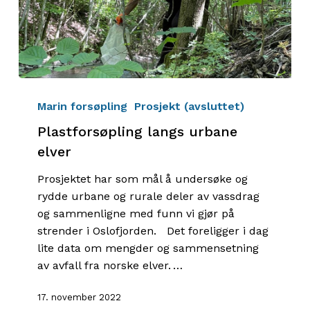
Plastforsøpling
langs
Marin forsøpling
Prosjekt (avsluttet)
urbane
Plastforsøpling langs urbane
elver
elver
Prosjektet har som mål å undersøke og
rydde urbane og rurale deler av vassdrag
og sammenligne med funn vi gjør på
strender i Oslofjorden. Det foreligger i dag
lite data om mengder og sammensetning
av avfall fra norske elver. …
17. november 2022