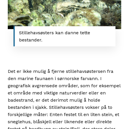
Stillehavsøsters kan danne tette
bestander.
Det er ikke mulig å fjerne stillehavsøstersen fra
den marine faunaen i sørnorske farvann. I
geografisk avgrensede områder, som for eksempel
et område med viktige naturverdier eller en
badestrand, er det derimot mulig å holde
bestanden i sjakk. Stillehavsøsters vokser på to
forskjellige måter: Enten festet til en liten stein, et
sneglehus, blåskjell eller liknende eller direkte
festet på hardbunn av stein/fjell, der store deler