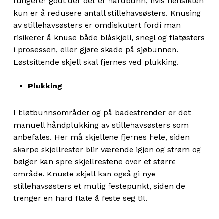
fungerer godt der det er hardbunn, hvis hensikten
kun er å redusere antall stillehavsøsters. Knusing
av stillehavsøsters er omdiskutert fordi man
risikerer å knuse både blåskjell, snegl og flatøsters
i prosessen, eller gjøre skade på sjøbunnen.
Løstsittende skjell skal fjernes ved plukking.
Plukking
I bløtbunnsområder og på badestrender er det
manuell håndplukking av stillehavsøsters som
anbefales. Her må skjellene fjernes hele, siden
skarpe skjellrester blir værende igjen og strøm og
bølger kan spre skjellrestene over et større
område. Knuste skjell kan også gi nye
stillehavsøsters et mulig festepunkt, siden de
trenger en hard flate å feste seg til.