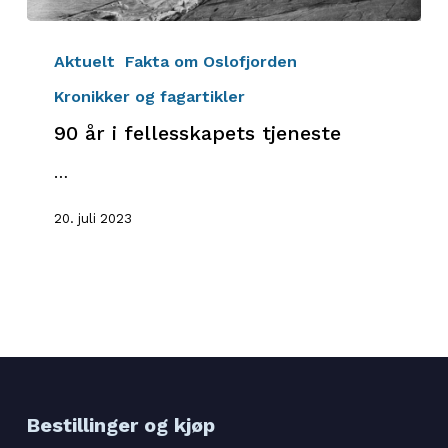
90
år
Aktuelt
Fakta om Oslofjorden
i
Kronikker og fagartikler
fellesskapets
90 år i fellesskapets tjeneste
tjeneste
…
20. juli 2023
Bestillinger og kjøp