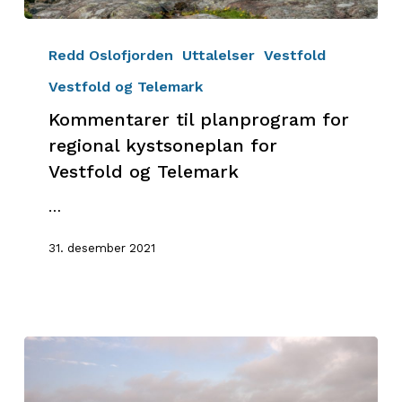
Kommentarer
til
Redd Oslofjorden
Uttalelser
Vestfold
planprogram
Vestfold og Telemark
for
Kommentarer til planprogram for
regional
kystsoneplan
regional kystsoneplan for
for
Vestfold og Telemark
Vestfold
…
og
Telemark
31. desember 2021