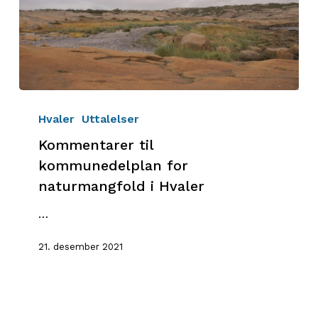
Kommentarer
til
Hvaler
Uttalelser
kommunedelplan
Kommentarer til
for
kommunedelplan for
naturmangfold
naturmangfold i Hvaler
i
Hvaler
…
21. desember 2021