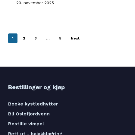
20. november 2025
1
2
3
…
5
Next
Bestillinger og kjøp
Booke kystledhytter
Bli Oslofjordvenn
Bestille vimpel
Rett ut - kajakklagring