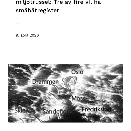
miljøtrussel: Tre av fire vil ha
miljøtrussel:
småbåtregister
Tre
av
…
fire
vil
9. april 2026
ha
småbåtregister
Årsmøte