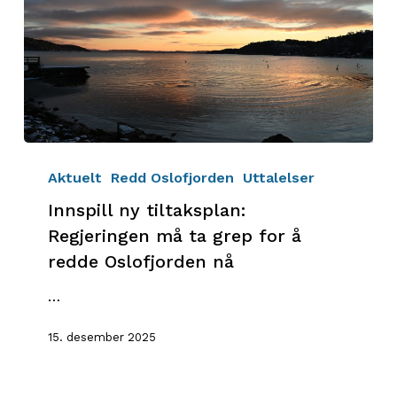
Innspill
ny
Aktuelt
Redd Oslofjorden
Uttalelser
tiltaksplan:
Innspill ny tiltaksplan:
Regjeringen
Regjeringen må ta grep for å
må
redde Oslofjorden nå
ta
grep
…
for
å
15. desember 2025
redde
Oslofjorden
nå