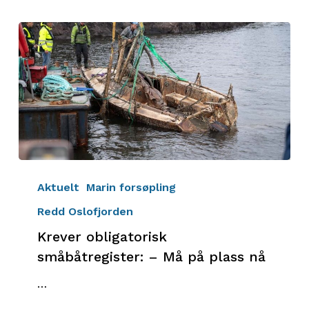
Krever
obligatorisk
Aktuelt
Marin forsøpling
småbåtregister:
Redd Oslofjorden
–
Krever obligatorisk
Må
på
småbåtregister: – Må på plass nå
plass
…
nå