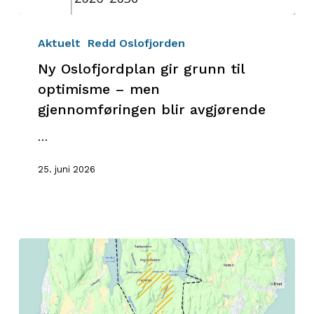
Ny
Oslofjordplan
Aktuelt
Redd Oslofjorden
gir
Ny Oslofjordplan gir grunn til
grunn
optimisme – men
til
gjennomføringen blir avgjørende
optimisme
–
…
men
gjennomføringen
25. juni 2026
blir
avgjørende