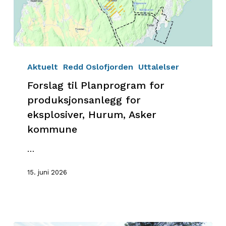
Forslag
til
Aktuelt
Redd Oslofjorden
Uttalelser
Planprogram
Forslag til Planprogram for
for
produksjonsanlegg for
produksjonsanlegg
eksplosiver, Hurum, Asker
for
kommune
eksplosiver,
Hurum,
…
Asker
kommune
15. juni 2026