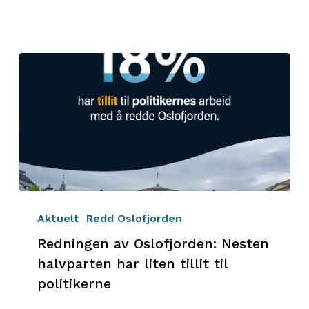
Redningen
av
Aktuelt
Redd Oslofjorden
Oslofjorden:
Redningen av Oslofjorden: Nesten
Nesten
halvparten har liten tillit til
halvparten
politikerne
har
liten