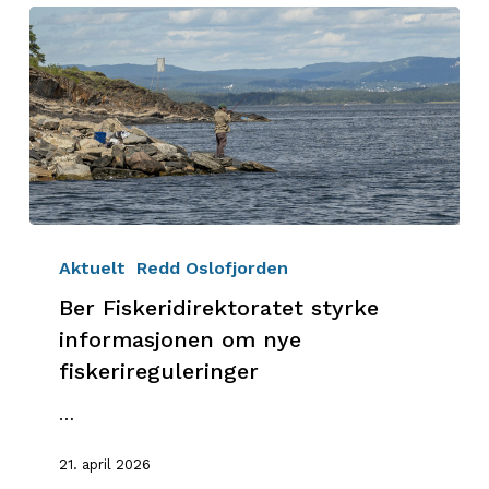
Ber
Fiskeridirektoratet
Aktuelt
Redd Oslofjorden
styrke
Ber Fiskeridirektoratet styrke
informasjonen
informasjonen om nye
om
fiskerireguleringer
nye
fiskerireguleringer
…
21. april 2026