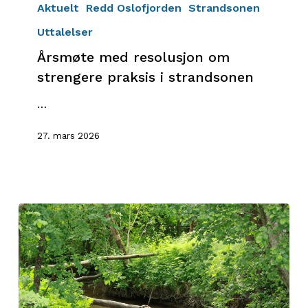
med
Aktuelt
Redd Oslofjorden
Strandsonen
resolusjon
Uttalelser
om
Årsmøte med resolusjon om
strengere
praksis
strengere praksis i strandsonen
i
…
strandsonen
27. mars 2026