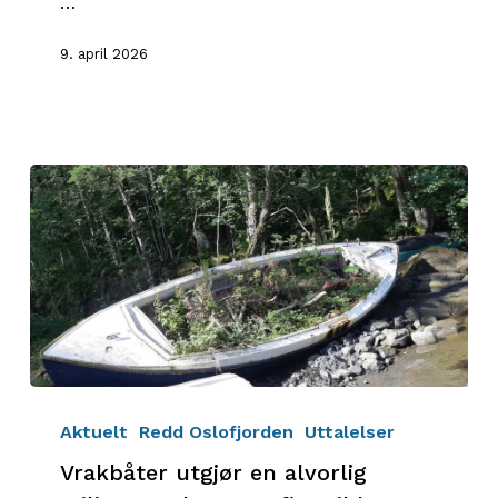
…
tillit
til
9. april 2026
politikerne
Vrakbåter
utgjør
Aktuelt
Redd Oslofjorden
Uttalelser
en
Vrakbåter utgjør en alvorlig
alvorlig