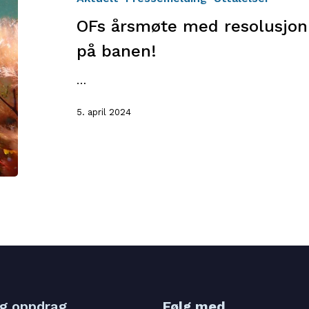
Staten
OFs årsmøte med resolusjon
må
mer
på banen!
aktivt
på
…
banen!
5. april 2024
og oppdrag
Følg med