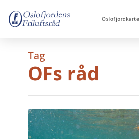
Skip
to
Oslofjordkarte
main
content
Tag
OFs råd