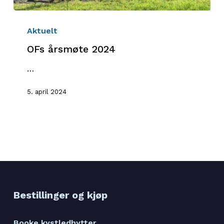
OFs
årsmøte
Aktuelt
2024
OFs årsmøte 2024
…
5. april 2024
Bestillinger og kjøp
Booke kystledhytter