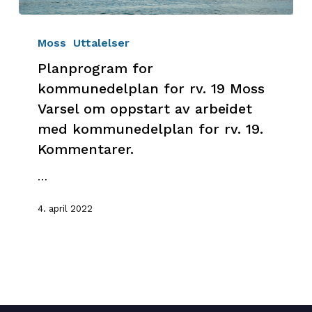
Planprogram
for
Moss
Uttalelser
kommunedelplan
Planprogram for
for
kommunedelplan for rv. 19 Moss
rv.
Varsel om oppstart av arbeidet
19
med kommunedelplan for rv. 19.
Moss
Varsel
Kommentarer.
om
…
oppstart
av
4. april 2022
arbeidet
med
kommunedelplan
for
rv.
19.