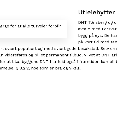
Utleiehytter
DNT Tønsberg og o
ørge for at alle turveier forblir
avtale med Forsvars
bygg på øya. De ha
på kort tid med ta
ært svært populært og med svært gode besøkstall. Selv om
an videreføres og bli et permanent tilbud. Vi vet at DNT ar
t for at bl.a. byggene DNT har leid også i framtiden kan bli 
emmelse, § 8.2.2, noe som er bra og viktig.