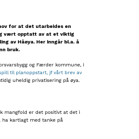
ehov for at det utarbeides en
 vært opptatt av at et viktig
ing av Håøya. Her inngår bl.a. å
nn bruk.
m Forsvarsbygg og Færder kommune, i
pill til planoppstart, jf vårt brev av
tidig uheldig privatisering på øya.
k mangfold er det positivt at det i
 å ha kartlagt med tanke på