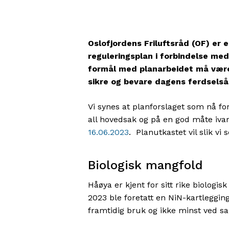
Oslofjordens Friluftsråd (OF) er e
reguleringsplan i forbindelse me
formål med planarbeidet må være å
sikre og bevare dagens ferdselså
Vi synes at planforslaget som nå f
all hovedsak og på en god måte ivar
16.06.2023
. Planutkastet vil slik vi
Biologisk mangfold
Håøya er kjent for sitt rike biologis
2023 ble foretatt en NiN-kartlegging
framtidig bruk og ikke minst ved s