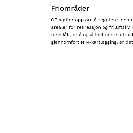
Friområder
OF støtter opp om å regulere inn de
arealer for rekreasjon og friluftsl
foreslått, er å også inkludere attra
gjennomført NiN-kartlegging, er det i