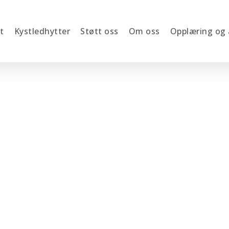
t
Kystledhytter
Støtt oss
Om oss
Opplæring og