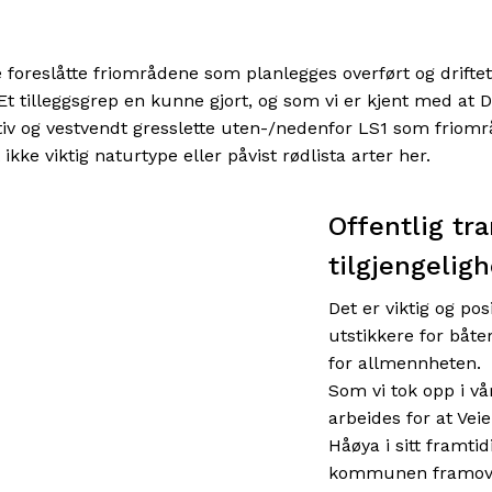
 foreslåtte friområdene som planlegges overført og driftet
iv. Et tilleggsgrep en kunne gjort, og som vi er kjent med 
ktiv og vestvendt gresslette uten-/nedenfor LS1 som friområ
kke viktig naturtype eller påvist rødlista arter her.
Offentlig tr
tilgjengeligh
Det er viktig og pos
utstikkere for båter
for allmennheten.
Som vi tok opp i vå
arbeides for at Vei
Håøya i sitt framtid
kommunen framover