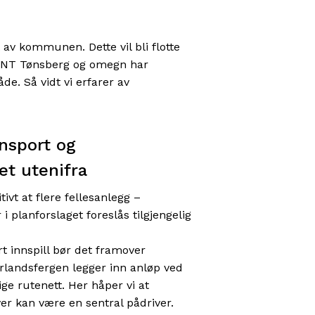
 av kommunen. Dette vil bli flotte
at DNT Tønsberg og omegn har
de. Så vidt vi erfarer av
ansport og
et utenifra
itivt at flere fellesanlegg –
 i planforslaget foreslås tilgjengelig
rt innspill bør det framover
erlandsfergen legger inn anløp ved
ige rutenett. Her håper vi at
 kan være en sentral pådriver.