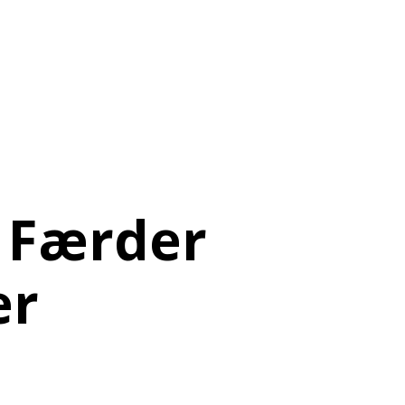
, Færder
er