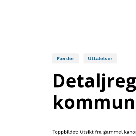
Færder
Uttalelser
Detaljre
kommune
Toppbildet: Utsikt fra gammel kanon