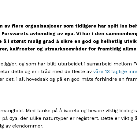
n av flere organisasjoner som tidligere har spilt inn b
d Forsvarets avhending av øya. Vi har i den sammenheng
 i størst mulig grad å sikre en god og helhetlig utvikl
rer, kaifronter og utmarksområder for framtidig allme
oreligger, og som har blitt utarbeidet i samarbeid mello
etar dette og er i tråd med de fleste av
våre 13 faglige inns
 ser det, i all hovedsak og på en god måte forhindre en fram
k mangfold. Med tanke på å ivareta og bevare viktig biologis
 på øya, der ulike naturtyper er registrert. Dette er viktig
alg av eiendommer.