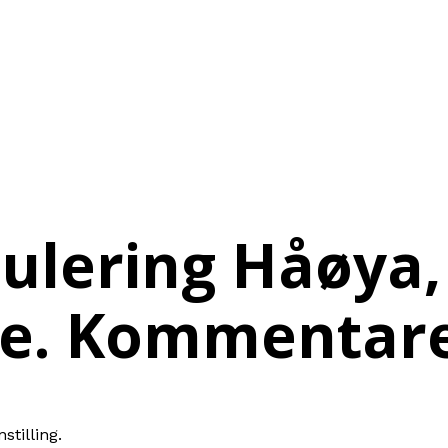
gulering Håøya
. Kommentar
stilling.