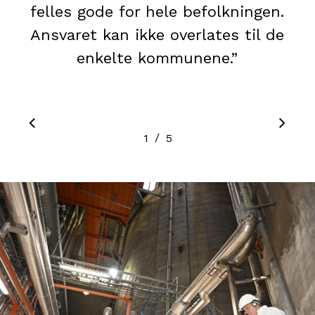
felles gode for hele befolkningen.
Ansvaret kan ikke overlates til de
enkelte kommunene.
”
/
1
2
5
3
4
5