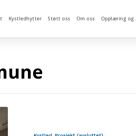
t
Kystledhytter
Støtt oss
Om oss
Opplæring og
mune
Bergholmen
Mineverkstedet
Kystled
Prosjekt (avsluttet)