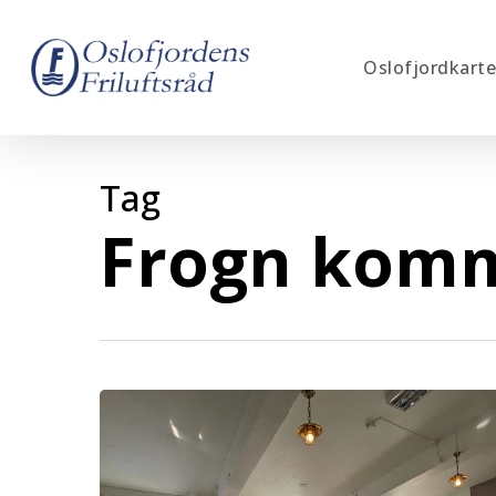
Skip
to
Oslofjordkarte
main
content
Tag
Frogn kom