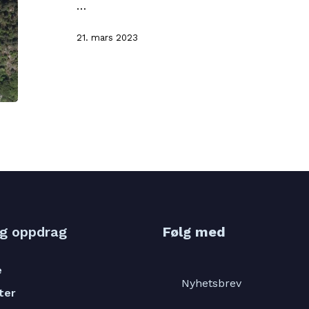
…
21. mars 2023
og oppdrag
Følg med
e
Nyhetsbrev
ter