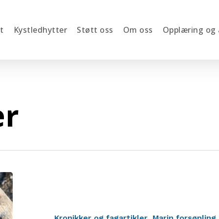
t
Kystledhytter
Støtt oss
Om oss
Opplæring og
er
13,2
tonn
pelleter
over
Kronikker og fagartikler
Marin forsøpling