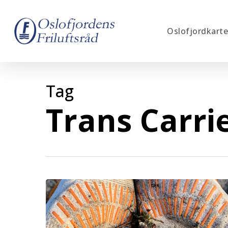
Skip
to
Oslofjordkarte
main
content
Tag
Trans Carri