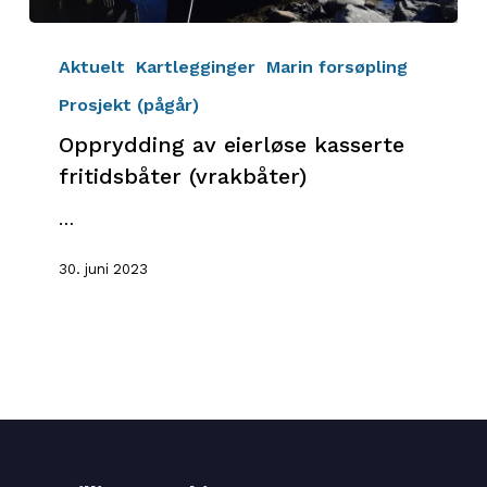
Opprydding
av
Aktuelt
Kartlegginger
Marin forsøpling
eierløse
Prosjekt (pågår)
kasserte
Opprydding av eierløse kasserte
fritidsbåter
(vrakbåter)
fritidsbåter (vrakbåter)
…
30. juni 2023