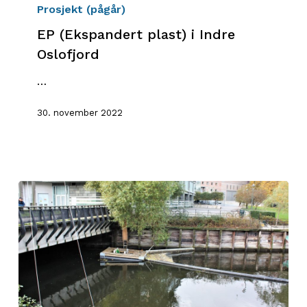
plast)
Prosjekt (pågår)
i
EP (Ekspandert plast) i Indre
Indre
Oslofjord
Oslofjord
…
30. november 2022