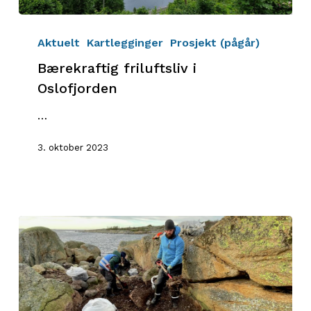
Bærekraftig
friluftsliv
Aktuelt
Kartlegginger
Prosjekt (pågår)
i
Bærekraftig friluftsliv i
Oslofjorden
Oslofjorden
…
3. oktober 2023