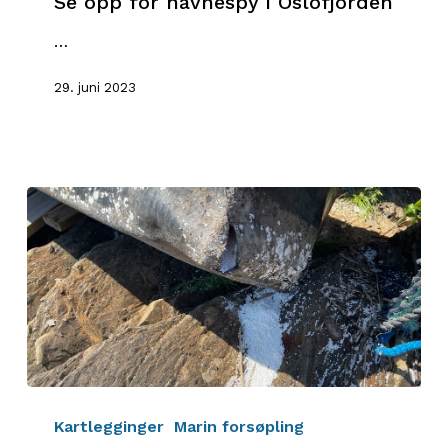
Se opp for havnespy i Oslofjorden
i
Oslofjorden
…
29. juni 2023
EP
(Ekspandert
Kartlegginger
Marin forsøpling