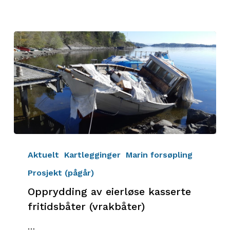
Opprydding
av
Aktuelt
Kartlegginger
Marin forsøpling
eierløse
Prosjekt (pågår)
kasserte
Opprydding av eierløse kasserte
fritidsbåter
(vrakbåter)
fritidsbåter (vrakbåter)
…