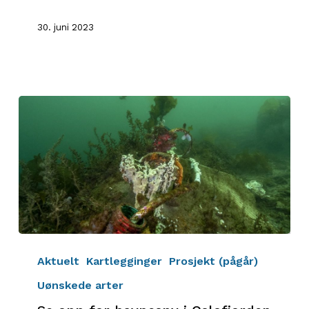
30. juni 2023
Se
opp
Aktuelt
Kartlegginger
Prosjekt (pågår)
for
Uønskede arter
havnespy