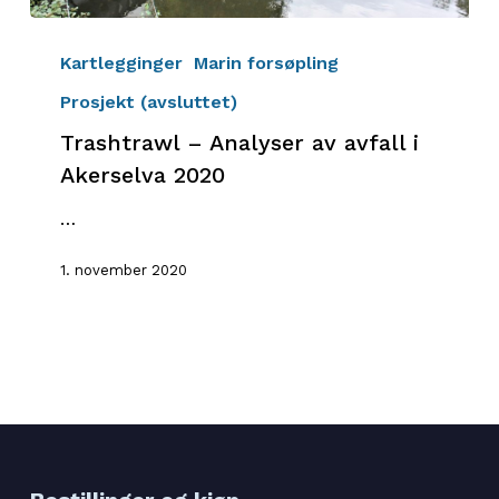
Trashtrawl
–
Kartlegginger
Marin forsøpling
Analyser
Prosjekt (avsluttet)
av
Trashtrawl – Analyser av avfall i
avfall
i
Akerselva 2020
Akerselva
…
2020
1. november 2020