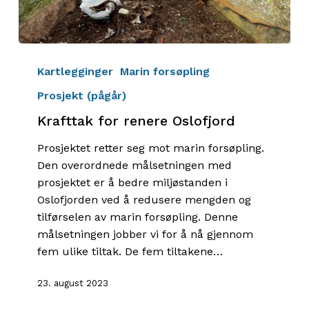
Krafttak
for
Kartlegginger
Marin forsøpling
renere
Prosjekt (pågår)
Oslofjord
Krafttak for renere Oslofjord
Prosjektet retter seg mot marin forsøpling.
Den overordnede målsetningen med
prosjektet er å bedre miljøstanden i
Oslofjorden ved å redusere mengden og
tilførselen av marin forsøpling. Denne
målsetningen jobber vi for å nå gjennom
fem ulike tiltak. De fem tiltakene…
23. august 2023