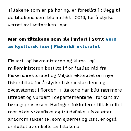
det handles raskt, og vi ber derfor om at
Tiltakene som er på høring, er foreslått i tillegg til
regjeringen tar ansvar gjennom å innføre de
de tiltakene som ble innført i 2019, for å styrke
nødvendige reguleringene.
vernet av kysttorsken i sør.
Mer om tiltakene som ble innført i 2019
:
Vern
av kysttorsk i sør | Fiskeridirektoratet
Vennlig hilsen,
[Navn]
Fiskeri- og havministeren og klima- og
miljøministeren bestilte i fjor faglige råd fra
Fiskeridirektoratet og Miljødirektoratet om nye
fiskeritiltak for å styrke fiskebestandene og
økosystemet i fjorden. Tiltakene har blitt nærmere
utredet og vurdert i departementene i forkant av
høringsprosessen. Høringen inkluderer tiltak rettet
mot både yrkesfiske og fritidsfiske. Fiske etter
anadrom laksefisk, som sjøørret og laks, er også
omfattet av enkelte av tiltakene.