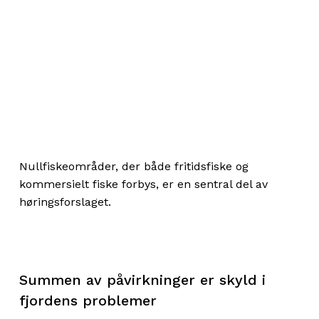
Samtidig understreker vi at reguleringene må
følges opp av tilstrekkelig kontroll og tilsyn. Det
er av særlig viktighet at utviklingen hos
sentrale fiskebestander nøye overvåkes, og
følges opp med forskning.
Vi gir derfor vår uforbeholdne støtte til de
foreslåtte tiltakene i høringsnotatet fra
departementene:
Nullfiskeområder, der både fritidsfiske og
Nullfiskeområder
: Innføre
kommersielt fiske forbys, er en sentral del av
nullfiskeområder der all form for fiske er
høringsforslaget.
forbudt, for både fritidsfiskere og
yrkesfiskere. Nullfiskeområder vurderes
som det eneste tiltaket som kan bidra til at
bredere økosystemgevinster oppnås.
Summen av påvirkninger er skyld i
Redusert fangst av bunnfisk:
Fjerne alle
fjordens problemer
dispensasjoner og stramme inn krav.