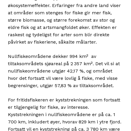
økosystemeffekter.
Erfaringer fra andre land viser
at områder som stenges for fiske gir mer fisk,
større biomasse, og større forekomst av stor og
eldre fisk og at artsmangfoldet øker. Effekten er
raskest og tydeligst for arter som blir direkte
påvirket av fiskeriene, såkalte målarter.
Nullfiskeområdene dekker 994 km² av
tiltaksområdets sjøareal på 2 357 km². Det vil si at
nullfiskeområdene utgjør 42,17 %, og området
hvor det fortsatt vil være lovlig å fiske, med visse
begrensinger, utgjør 57,83 % av tiltaksområdet.
For fritidsfiskeren er kyststrekningen som fortsatt
er tilgjengelig for fiske, av interesse.
Kyststrekningen i nullfiskeområdene er på ca. 1
700 km, inkludert øyer, hvorav 829 km i ytre fjord.
Fortsatt vil en kyststrekning på ca. 3 780 km være