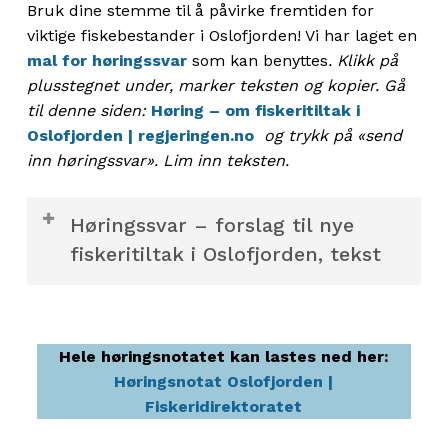
Bruk dine stemme til å påvirke fremtiden for
viktige fiskebestander i Oslofjorden! Vi har laget en
mal for høringssvar
som kan benyttes
. Klikk på
plusstegnet under, marker teksten og kopier. Gå
til denne siden:
Høring – om fiskeritiltak i
Oslofjorden | regjeringen.no
og trykk på «send
inn høringssvar». Lim inn teksten.
Høringssvar – forslag til nye
fiskeritiltak i Oslofjorden, tekst
FORSLAG TIL NYE FISKERITILTAK I
OSLOFJORDEN
Hele høringsnotatet kan lastes ned her:
Til:
Høringsnotat Oslofjorden |
Nærings- og fiskeridepartementet
Fiskeridirektoratet
Klima- og miljødepartementet