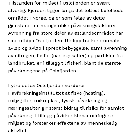
Forbud mot fiske av sild og brisling
:
Tilstanden for miljøet i Oslofjorden er svært
Forby fiske av sild og brisling innenfor den
alvorlig. Fjorden ligger langs det tettest befolkede
sørlige grensen av nasjonalparkene i
området i Norge, og er som følge av dette
Oslofjorden, for å verne om sentrale arter i
gjenstand for mange ulike påvirkningsfaktorer.
næringssystemet.
Avrenning fra store deler av østlandsområdet har
Kun håndholdte redskaper
: Begrense
sine utløp i Oslofjorden. Utslipp fra kommunale
fritidsfisket etter fisk ved å kun tillate fiske
avløp og avløp i spredt bebyggelse, samt avrenning
med håndholdte redskaper.
av
nitrogen, fosfor (næringssalter) og partikler
fra
Begrensninger i redskapsbruk
: Begrense
landbruket, er i tillegg til fiskeri, blant de største
redskapsbruken i fritidsfisket for å
påvirkningene på Oslofjorden.
redusere uttaket av hummer, krabbe og
andre bunndyr.
I ytre del av Oslofjorden vurderer
Havforskningsinstituttet at fiske (høsting),
miljøgifter, mikroplast, fysisk påvirkning og
Fiskeforbud alene er likevel ikke nok for å
næringssalter gir størst bidrag til risiko for samlet
sikre bærekraftige bestander av torsk og andre
påvirkning. I tillegg påvirker klimaendringene
torskefisk. Skal Oslofjorden bli frisk igjen, må
miljøet og forsterker effektene av menneskelig
alle de 63 tiltakene i Helhetlig tiltaksplan for
aktivitet.
Oslofjorden gjennomføres. Det er avgjørende at