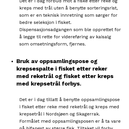
Det er i dag forbud mot å fiske etter reke og
kreps med trål uten å benytte sorteringsrist,
som er en teknisk innretning som sørger for
bedre seleksjon i fisket.
Dispensasjonsadgangen som ble opprettet for
å legge til rette for videreføring av kaisalg
som omsetningsform, fjernes.
Bruk av oppsamlingspose og
krepsespalte i fisket etter reker
med reketrål og fisket etter kreps
med krepsetrål forbys.
Det er i dag tillatt å benytte oppsamlingspose
i fisket etter reke med reketrål og kreps med
krepsetrål i Nordsjøen og Skagerrak.
Formålet med oppsamlingsposen er å ta vare
på bifangst av større fisk. Tiltaket vil forby