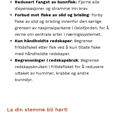
Redusert fangst av bunnfisk:
Fjerne alle
dispensasjoner og stramme inn krav
Forbud mot fiske av sild og brisling
: Forby
fiske av sild og brisling innenfor den sørlige
grensen av nasjonalparkene i Oslofjorden, for å
verne om sentrale arter i næringssystemet.
Kun h
åndholdte redskaper
: Begrense
fritidsfisket etter fisk ved å kun tillate fiske
med håndholdte redskaper.
Begrensninger i r
edskapsbruk
:
Begrense
redskapsbruken i fritidsfisket for å redusere
uttaket av hummer, krabbe og andre
bunndyr.
La din stemme bli hørt!