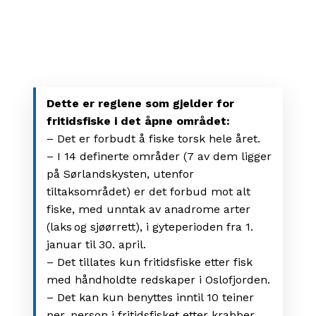
Dette er reglene som gjelder for
fritidsfiske i det åpne området:
– Det er forbudt å fiske torsk hele året.
– I 14 definerte områder (7 av dem ligger
på Sørlandskysten, utenfor
tiltaksområdet) er det forbud mot alt
fiske, med unntak av anadrome arter
(laks og sjøørrett), i gyteperioden fra 1.
januar til 30. april.
– Det tillates kun fritidsfiske etter fisk
med håndholdte redskaper i Oslofjorden.
– Det kan kun benyttes inntil 10 teiner
per. person i fritidsfisket etter krabber,