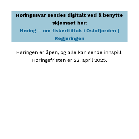
Høringssvar sendes digitalt ved å benytte
skjemaet her
:
[Navn] støtter helhjertet de foreslåtte
Høring – om fiskeritiltak i Oslofjorden |
fiskerireguleringene i Oslofjorden. Det er kritisk
Regjeringen
nødvendig å innføre nullfiskeområder og
strenge reguleringer av fisket for å redde
Høringen er åpen, og alle kan sende innspill.
bestander av torsk og andre torskefisk.
Høringsfristen er 22. april 2025
.
Torskebestanden i Oslofjorden er på randen til
kollaps. Dersom det ikke innføres drastiske
tiltak, risikerer vi at den aldri kommer tilbake.
For at bestandene skal få tid og mulighet til å
bygge seg opp igjen er det behov for langvarig
strengt vern. Økte bestander av torsk og andre
store fiskearter vil også kunne bidra til å
gjenoppbygge robuste økosystemer og
avhjelpe problemet med «gjengroing».