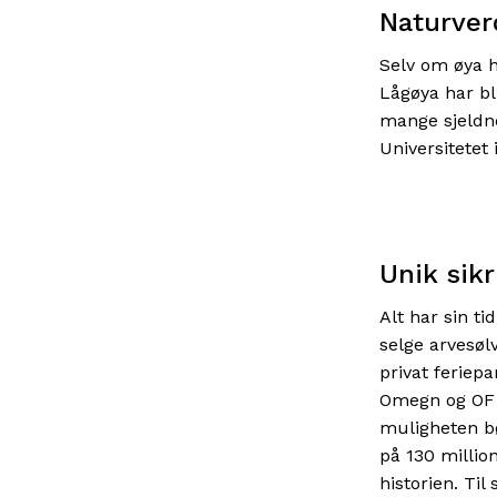
Naturver
Selv om øya h
Lågøya har bl
mange sjeldne
Universitetet 
Unik sik
Alt har sin ti
selge arvesølv
privat feriep
Omegn og OF 
muligheten bø
på 130 million
historien. Til