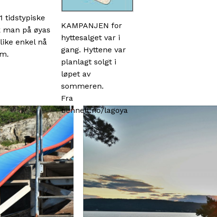
 tidstypiske
KAMPANJEN for
ikk man på øyas
hyttesalget var i
like enkel nå
gang. Hyttene var
øm.
planlagt solgt i
løpet av
sommeren.
Fra
bennett.no/lagoya