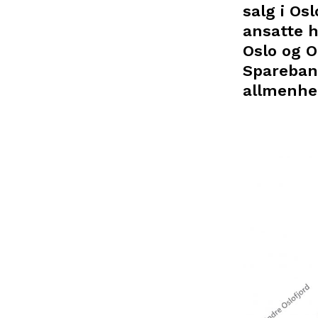
salg i Os
ansatte h
Oslo og O
Sparebank
allmenhe