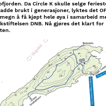
lofjorden. Da Circle K skulle selge feries
adde brukt i generasjoner, lyktes det 
megn å få kjøpt hele øya i samarbeid m
stiftelsen DNB. Nå gjøres det klart for u
ten.