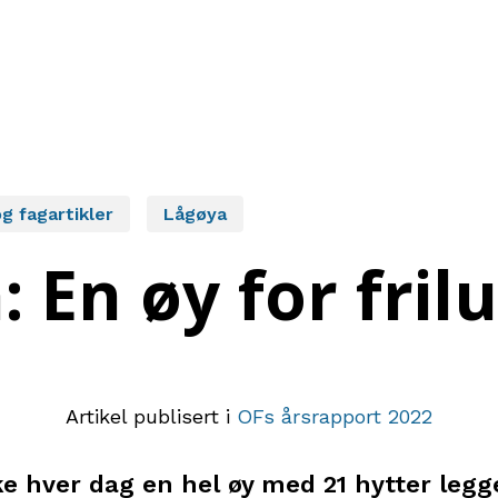
g fagartikler
Lågøya
 En øy for frilu
Artikel publisert i
OFs årsrapport 2022
ke hver dag en hel øy med 21 hytter legg