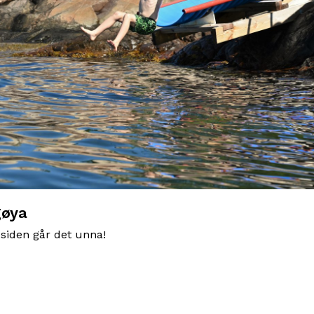
gøya
iden går det unna!