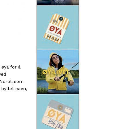
 øya for å
ved
 Norol, som
 byttet navn,