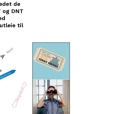
tedet de
OF og DNT
ed
tleie til