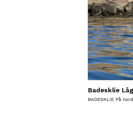
Badesklie Lå
BADESKLIE På nords