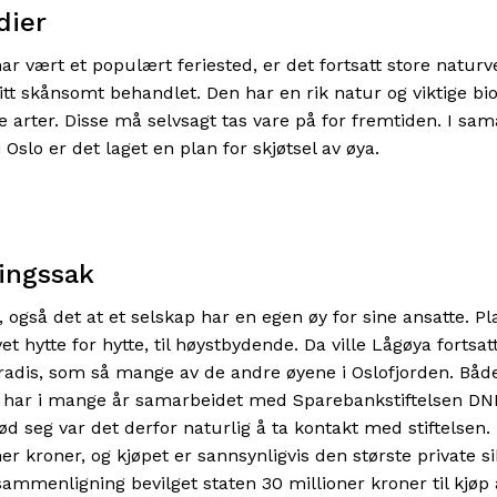
dier
ar vært et populært feriested, er det fortsatt store naturv
itt skånsomt behandlet. Den har en rik natur og viktige bi
 arter. Disse må selvsagt tas vare på for fremtiden. I s
i Oslo er det laget en plan for skjøtsel av øya.
ringssak
d, også det at et selskap har en egen øy for sine ansatte. P
et hytte for hytte, til høystbydende. Da ville Lågøya fortsat
aradis, som så mange av de andre øyene i Oslofjorden. Bå
har i mange år samarbeidet med Sparebankstiftelsen DN
d seg var det derfor naturlig å ta kontakt med stiftelsen.
er kroner, og kjøpet er sannsynligvis den største private s
 sammenligning bevilget staten 30 millioner kroner til kjøp