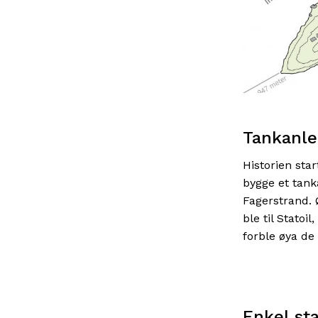
Tankanl
Historien sta
bygge et tank
Fagerstrand. 
ble til Statoi
forble øya de 
Enkel st