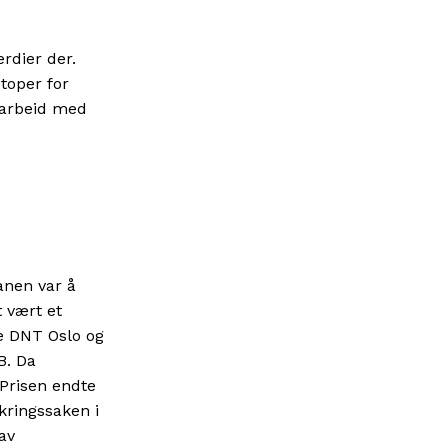
erdier der.
otoper for
amarbeid med
lanen var å
t vært et
de DNT Oslo og
B. Da
 Prisen endte
ikringssaken i
 av