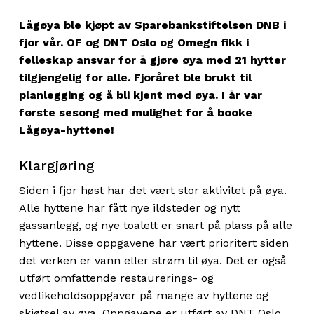
Lågøya ble kjøpt av Sparebankstiftelsen DNB i
fjor vår. OF og DNT Oslo og Omegn fikk i
felleskap ansvar for å gjøre øya med 21 hytter
tilgjengelig for alle. Fjoråret ble brukt til
planlegging og å bli kjent med øya. I år var
første sesong med mulighet for å booke
Lågøya-hyttene!
Klargjøring
Siden i fjor høst har det vært stor aktivitet på øya.
Alle hyttene har fått nye ildsteder og nytt
gassanlegg, og nye toalett er snart på plass på alle
hyttene. Disse oppgavene har vært prioritert siden
det verken er vann eller strøm til øya. Det er også
utført omfattende restaurerings- og
vedlikeholdsoppgaver på mange av hyttene og
skjøtsel av øya. Oppgavene er utført av DNT Oslo