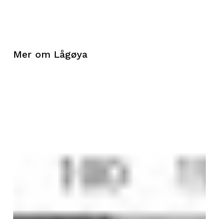
Mer om Lågøya
Lågøya:
Mye
aktivitet
og
mange
besøk