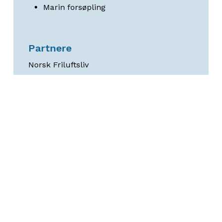
Marin forsøpling
Partnere
Norsk Friluftsliv
Tilknyttet prosjektet
(Utfyllende i teksten)
Havforskningsinstituttet
Dykkerklubber
Skjærgårdtjenesten
Finansiering
Eckbos Legat
Whilhelmsen stiftelsen
Akershus fylkeskommune