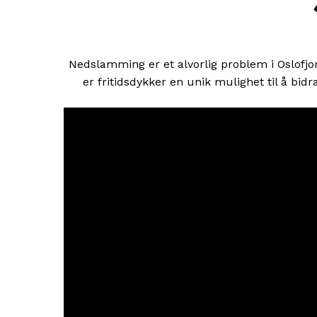
Nedslamming er et alvorlig problem i Oslofjo
er fritidsdykker en unik mulighet til å bidr