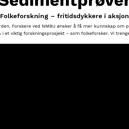
Sedimentprøve
Folkeforskning – fritidsdykkere i aksjon
rden.
Forskere ved NMBU ønsker å få mer kunnskap om pr
a i et viktig forskningsprosjekt – som folkeforsker
.
Vi trenge