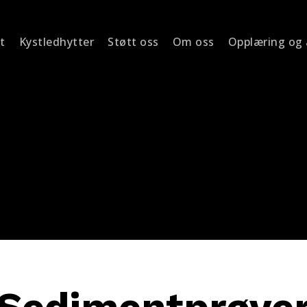
t
Kystledhytter
Støtt oss
Om oss
Opplæring og