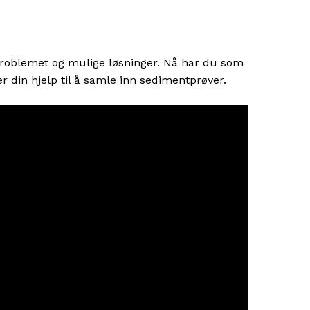
r
oblemet og mulige løsninger.
Nå har du som
r din hjelp til å
samle inn
sedimentprøver
.