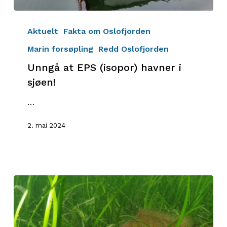
Unngå
at
Aktuelt
Fakta om Oslofjorden
EPS
Marin forsøpling
Redd Oslofjorden
(isopor)
Unngå at EPS (isopor) havner i
havner
i
sjøen!
sjøen!
…
2. mai 2024