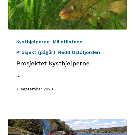
Prosjektet
kysthjelperne
Kysthjelperne
Miljøtilstand
Prosjekt (pågår)
Redd Oslofjorden
Prosjektet kysthjelperne
…
7. september 2023