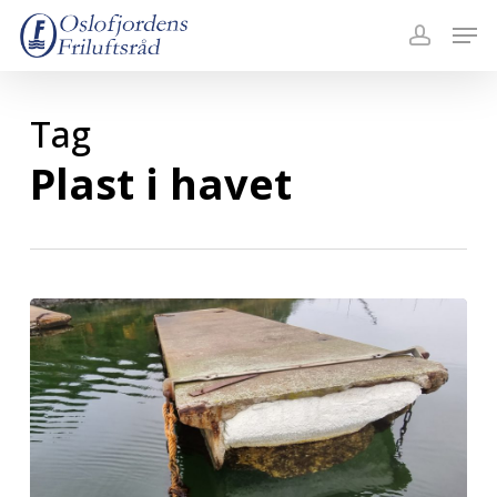
Skip
Menu
Men
to
accoun
main
content
Tag
Plast i havet