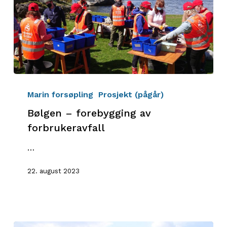
Bølgen
–
Marin forsøpling
Prosjekt (pågår)
forebygging
Bølgen – forebygging av
av
forbrukeravfall
forbrukeravfall
…
22. august 2023