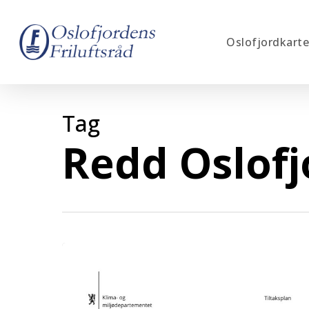
Skip
to
Oslofjordkarte
main
content
Tag
Redd Oslof