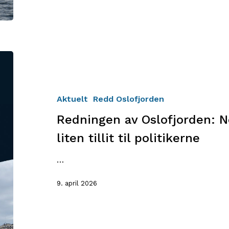
Redningen
av
Oslofjorden:
Nesten
Aktuelt
Redd Oslofjorden
halvparten
Redningen av Oslofjorden: N
har
liten
liten tillit til politikerne
tillit
til
…
politikerne
9. april 2026