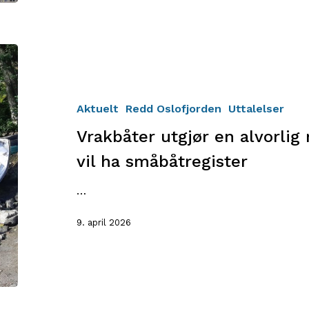
Vrakbåter
utgjør
en
alvorlig
Aktuelt
Redd Oslofjorden
Uttalelser
miljøtrussel:
Vrakbåter utgjør en alvorlig m
Tre
av
vil ha småbåtregister
fire
vil
…
ha
9. april 2026
småbåtregister