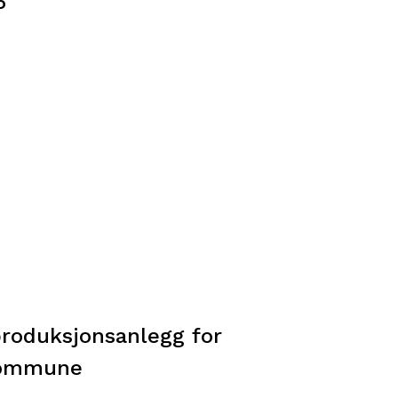
6
produksjonsanlegg for
 kommune