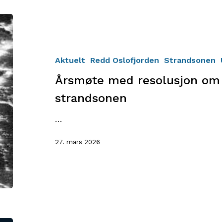
Årsmøte
med
resolusjon
om
Aktuelt
Redd Oslofjorden
Strandsonen
strengere
Årsmøte med resolusjon om s
praksis
i
strandsonen
strandsonen
…
27. mars 2026