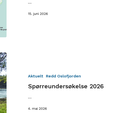
Asker
…
kommune
15. juni 2026
Spørreundersøkelse
2026
Aktuelt
Redd Oslofjorden
Spørreundersøkelse 2026
…
4. mai 2026