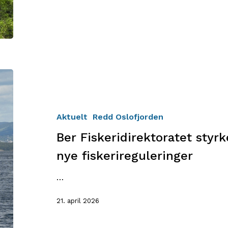
Ber
Fiskeridirektoratet
styrke
informasjonen
Aktuelt
Redd Oslofjorden
om
Ber Fiskeridirektoratet sty
nye
fiskerireguleringer
nye fiskerireguleringer
…
21. april 2026