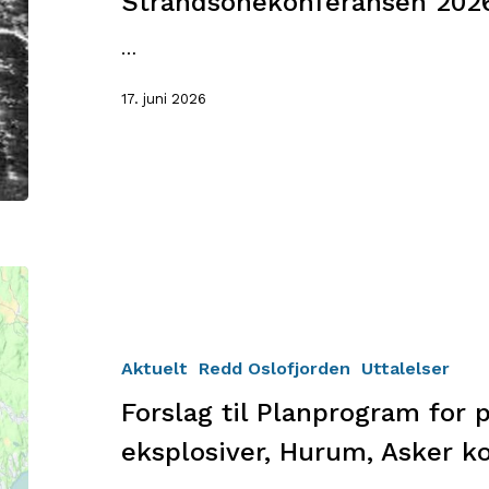
Strandsonekonferansen 202
…
17. juni 2026
Forslag
til
Planprogram
for
Aktuelt
Redd Oslofjorden
Uttalelser
produksjonsanlegg
Forslag til Planprogram for 
for
eksplosiver,
eksplosiver, Hurum, Asker
Hurum,