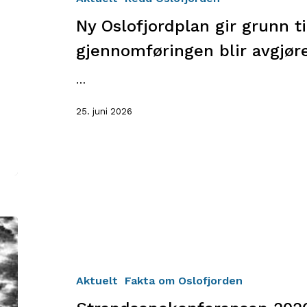
til
Ny Oslofjordplan gir grunn 
optimisme
–
gjennomføringen blir avgjør
men
gjennomføringen
…
blir
25. juni 2026
avgjørende
Strandsonekonferansen
2026
Aktuelt
Fakta om Oslofjorden