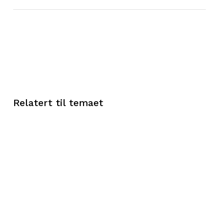
Relatert til temaet
Ny
Oslofjordplan
gir
grunn
til
optimisme
–