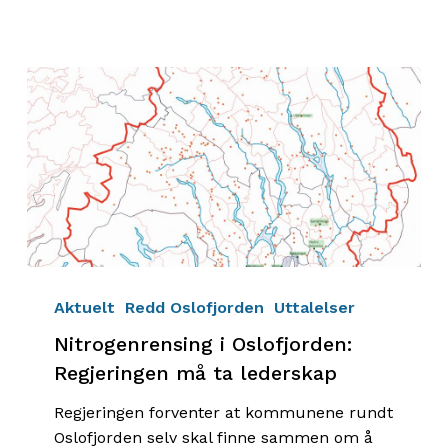
Nitrogenrensing
i
Aktuelt
Redd Oslofjorden
Uttalelser
Oslofjorden:
Nitrogenrensing i Oslofjorden:
Regjeringen
Regjeringen må ta lederskap
må
ta
Regjeringen forventer at kommunene rundt
lederskap
Oslofjorden selv skal finne sammen om å