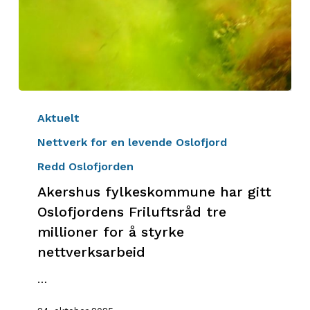
Akershus
fylkeskommune
Aktuelt
har
Nettverk for en levende Oslofjord
gitt
Redd Oslofjorden
Oslofjordens
Friluftsråd
Akershus fylkeskommune har gitt
tre
Oslofjordens Friluftsråd tre
millioner
millioner for å styrke
for
nettverksarbeid
å
styrke
…
nettverksarbeid