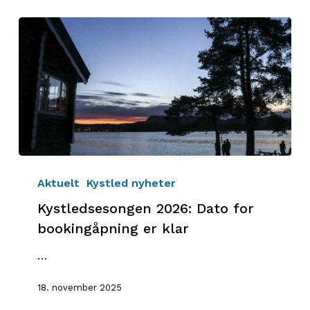
Kystledsesongen
2026:
Aktuelt
Kystled nyheter
Dato
Kystledsesongen 2026: Dato for
for
bookingåpning er klar
bookingåpning
er
…
klar
18. november 2025