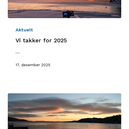
Vi
takker
Aktuelt
for
Vi takker for 2025
2025
…
17. desember 2025