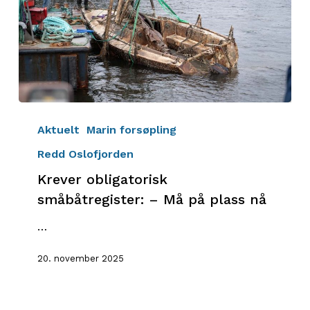
Krever
obligatorisk
Aktuelt
Marin forsøpling
småbåtregister:
Redd Oslofjorden
–
Krever obligatorisk
Må
på
småbåtregister: – Må på plass nå
plass
…
nå
20. november 2025