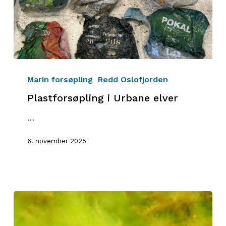
Plastforsøpling
i
Marin forsøpling
Redd Oslofjorden
Urbane
Plastforsøpling i Urbane elver
elver
…
6. november 2025