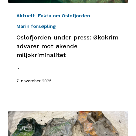
Oslofjorden
under
Aktuelt
Fakta om Oslofjorden
press:
Marin forsøpling
Økokrim
Oslofjorden under press: Økokrim
advarer
mot
advarer mot økende
økende
miljøkriminalitet
miljøkriminalitet
…
7. november 2025