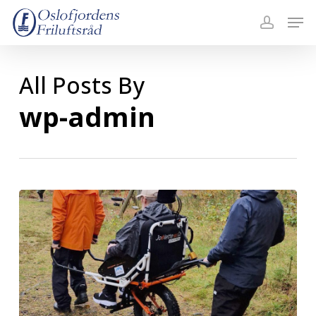
Skip
Menu
Men
to
accoun
main
content
All Posts By
wp-admin