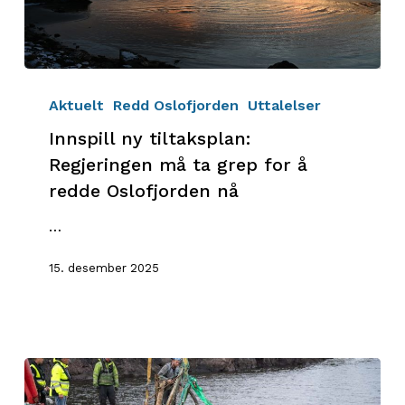
Innspill
ny
Aktuelt
Redd Oslofjorden
Uttalelser
tiltaksplan:
Innspill ny tiltaksplan:
Regjeringen
Regjeringen må ta grep for å
må
redde Oslofjorden nå
ta
grep
…
for
å
15. desember 2025
redde
Oslofjorden
nå