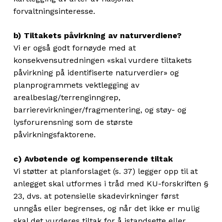
forvaltningsinteresse.
b) Tiltakets påvirkning av naturverdiene?
Vi er også godt fornøyde med at
konsekvensutredningen «skal vurdere tiltakets
påvirkning på identifiserte naturverdier» og
planprogrammets vektlegging av
arealbeslag/terrenginngrep,
barrierevirkninger/fragmentering, og støy- og
lysforurensning som de største
påvirkningsfaktorene.
c) Avbøtende og kompenserende tiltak
Vi støtter at planforslaget (s. 37) legger opp til at
anlegget skal utformes i tråd med KU-forskriften §
23, dvs. at potensielle skadevirkninger først
unngås eller begrenses, og når det ikke er mulig
skal det vurderes tiltak for å istandsette eller