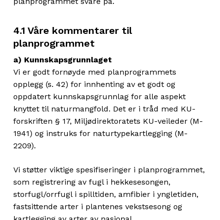
planprogrammet svare på.
4.1 Våre kommentarer til
planprogrammet
a) Kunnskapsgrunnlaget
Vi er godt fornøyde med planprogrammets
opplegg (s. 42) for innhenting av et godt og
oppdatert kunnskapsgrunnlag for alle aspekt
knyttet til naturmangfold. Det er i tråd med KU-
forskriften § 17, Miljødirektoratets KU-veileder (M-
1941) og instruks for naturtypekartlegging (M-
2209).
Vi støtter viktige spesifiseringer i planprogrammet,
som registrering av fugl i hekkesesongen,
storfugl/orrfugl i spilltiden, amfibier i yngletiden,
fastsittende arter i plantenes vekstsesong og
kartlegging av arter av nasjonal