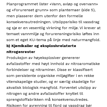
Planprogrammet lister «Vann, avløp og overvann»
og «Forurenset grunn» som plantemaer (side 5),
men plasserer dem utenfor den formelle
konsekvensutredningen. Utslippsrisiko til vassdrag
og sjø er en vesentlig virkning for miljø. Vi krever at
temaet vannmiljø og forurensningsrisiko løftes inn
som et eget KU-tema på linje med naturmangfold.
b) Kjemikalier og eksplosivrelaterte
nitrogenrester
Produksjon av høyeksplosiver genererer
avfallsstoffer med høyt innhold av nitroaromatiske
forbindelser og nitraminer. Disse er klassifisert
som persistente organiske miljøgifter i en rekke
vitenskapelige studier, og er særlig skadelige for
akvatisk biologisk mangfold. Forventet utslipp av
nitrogen og andre avfallsstoffer knyttet til
sprengstoffabrikken må konsekvensutredes.
Risikoen for avrenning til fjord og vassdrag bør