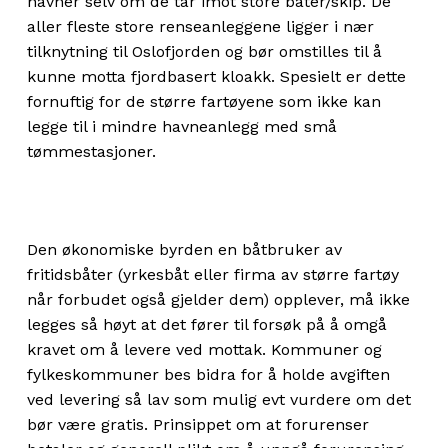
havner selv om de tar imot store båter/skip. De
aller fleste store renseanleggene ligger i nær
tilknytning til Oslofjorden og bør omstilles til å
kunne motta fjordbasert kloakk. Spesielt er dette
fornuftig for de større fartøyene som ikke kan
legge til i mindre havneanlegg med små
tømmestasjoner.
Den økonomiske byrden en båtbruker av
fritidsbåter (yrkesbåt eller firma av større fartøy
når forbudet også gjelder dem) opplever, må ikke
legges så høyt at det fører til forsøk på å omgå
kravet om å levere ved mottak. Kommuner og
fylkeskommuner bes bidra for å holde avgiften
ved levering så lav som mulig evt vurdere om det
bør være gratis. Prinsippet om at forurenser