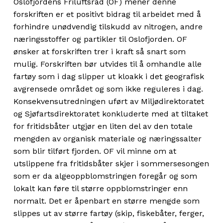
Oslofjordens Friluftsråd (OF) mener denne
forskriften er et positivt bidrag til arbeidet med å
forhindre unødvendig tilskudd av nitrogen, andre
næringsstoffer og partikler til Oslofjorden. OF
ønsker at forskriften trer i kraft så snart som
mulig. Forskriften bør utvides til å omhandle alle
fartøy som i dag slipper ut kloakk i det geografisk
avgrensede området og som ikke reguleres i dag.
Konsekvensutredningen uført av Miljødirektoratet
og Sjøfartsdirektoratet konkluderte med at tiltaket
for fritidsbåter utgjør en liten del av den totale
mengden av organisk materiale og næringssalter
som blir tilført fjorden. OF vil minne om at
utslippene fra fritidsbåter skjer i sommersesongen
som er da algeoppblomstringen foregår og som
lokalt kan føre til større oppblomstringer enn
normalt. Det er åpenbart en større mengde som
slippes ut av større fartøy (skip, fiskebåter, ferger,