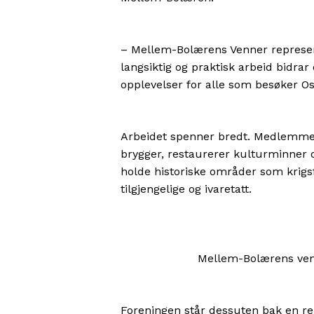
– Mellem-Bolærens Venner representer
langsiktig og praktisk arbeid bidrar
opplevelser for alle som besøker Oslo
Arbeidet spenner bredt. Medlemmene
brygger, restaurerer kulturminner og
holde historiske områder som krigs
tilgjengelige og ivaretatt.
Mellem-Bolærens venne
Foreningen står dessuten bak en rek