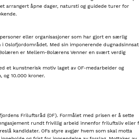
net arrangert åpne dager, natursti og guidede turer for
økende.
l personer eller organisasjoner som har gjort en særlig
uren i Oslofjordområdet. Med sin imponerende dugnadsinnsat
Bolæren er Mellem-Bolærens Venner en svært verdig
med et kunstnerisk motiv laget av OF-medarbeider og
, og 10.000 kroner.
fjordens Friluftsråd (OF). Formålet med prisen er å sette
engasjement rundt frivillig arbeid innenfor friluftsliv eller 
foreslå kandidater. OFs styre avgjør hvem som skal motta
 inneholde og frist for innsendelse av forslag. Mottaker av