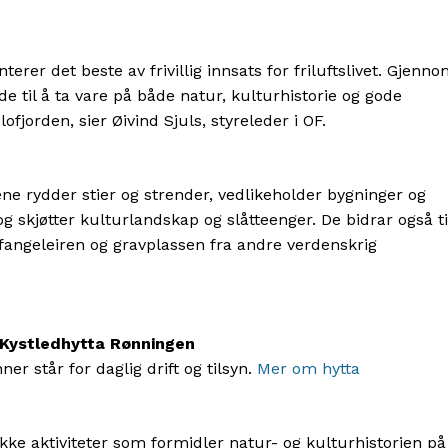
er det beste av frivillig innsats for friluftslivet. Gjenn
 de til å ta vare på både natur, kulturhistorie og gode
fjorden, sier Øivind Sjuls, styreleder i OF.
 rydder stier og strender, vedlikeholder bygninger og
 skjøtter kulturlandskap og slåtteenger. De bidrar også ti
fangeleiren og gravplassen fra andre verdenskrig
Kystledhytta Rønningen
r står for daglig drift og tilsyn.
Mer om hytta
ke aktiviteter som formidler natur- og kulturhistorien på