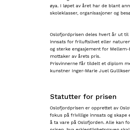
øya. I løpet av året har de blant an
skoleklasser, organisasjoner og bes
Oslofjordprisen deles hvert år ut ti
innsats for friluftslivet eller nat
og sterke engasjement for Mellem-
mottaker av årets pris.
Prisvinnerne får tildelt et diplom 
kunstner Inger-Marie Juel Gulliksen
Statutter for prisen
Oslofjordprisen er opprettet av Oslo
fokus på frivillige innsats og skape 
å ta vare på Oslofjorden. Alle kan 
prisen, hva erkjentlighetsgaven skal