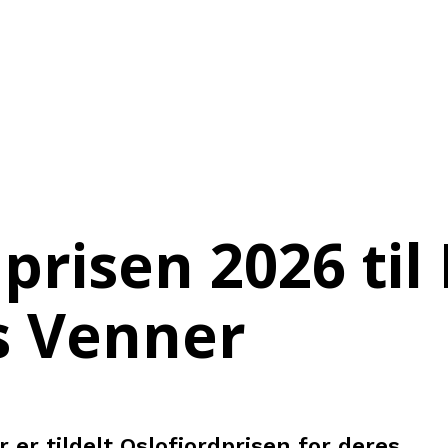
prisen 2026 til
s Venner
r tildelt Oslofjordprisen for deres