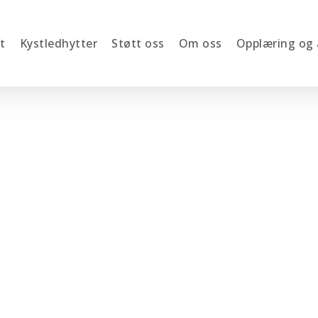
t
Kystledhytter
Støtt oss
Om oss
Opplæring og