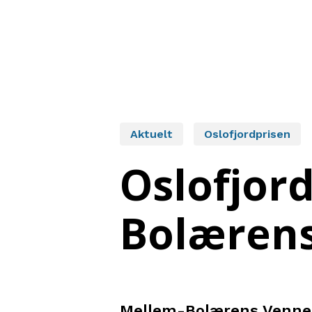
Aktuelt
Oslofjordprisen
Oslofjord
Bolæren
Mellem-Bolærens Venner e