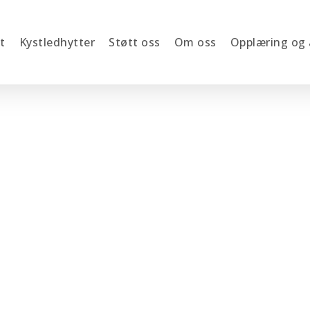
t
Kystledhytter
Støtt oss
Om oss
Opplæring og