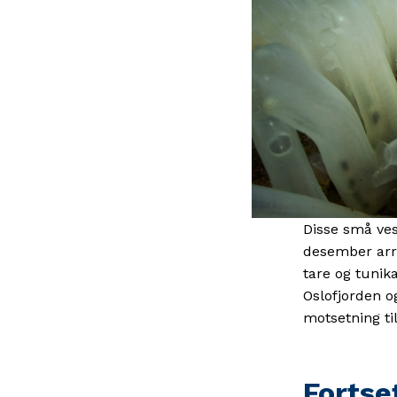
Disse små ves
desember arra
tare og tunika
Oslofjorden o
motsetning til
Fortse