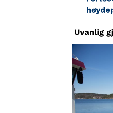
høydep
Uvanlig g