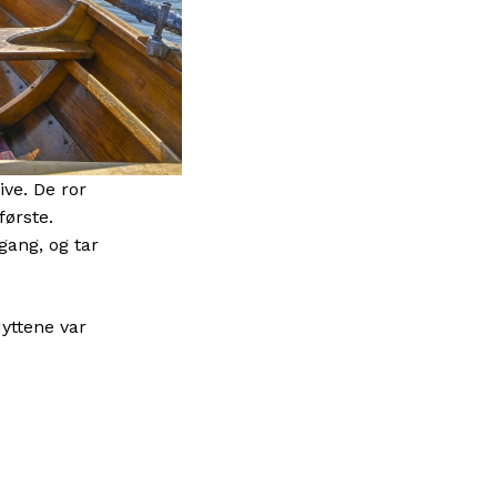
ive. De ror
første.
 gang, og tar
yttene var