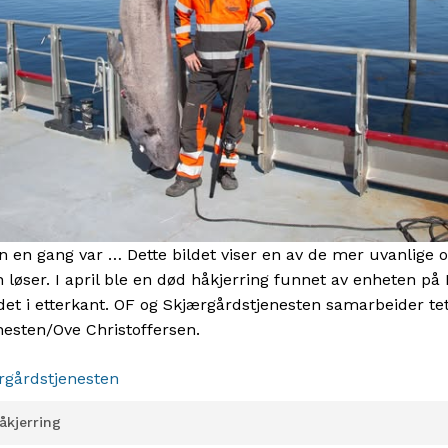
n en gang var … Dette bildet viser en av de mer uvanlige
 løser. I april ble en død håkjerring funnet av enheten p
det i etterkant. OF og Skjærgårdstjenesten samarbeider tet
nesten/Ove Christoffersen.
rgårdstjenesten
åkjerring