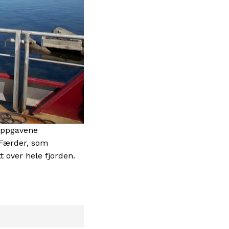
 oppgavene
å Færder, som
t over hele fjorden.