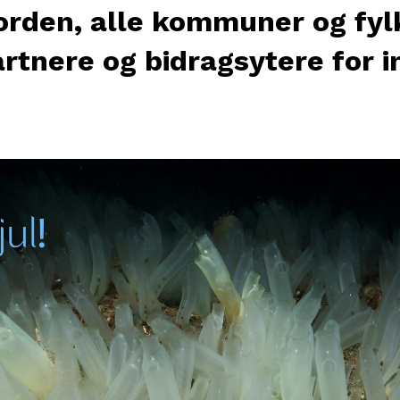
fjorden, alle kommuner og f
rtnere og bidragsytere for i
!