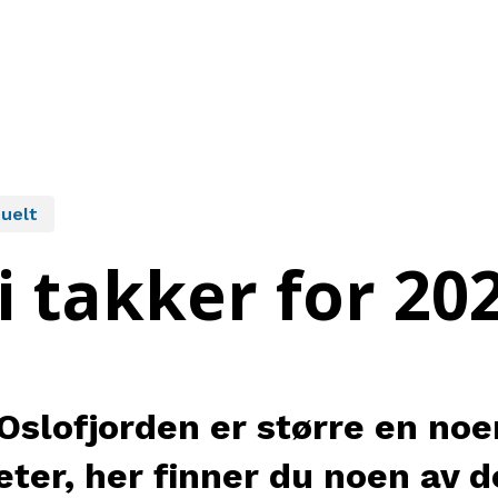
uelt
i takker for 20
slofjorden er større en noe
er, her finner du noen av de