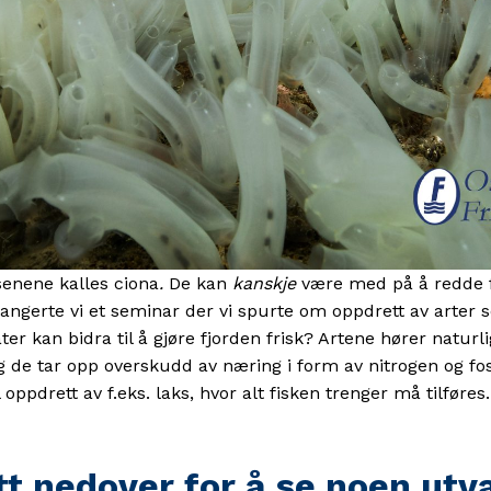
enene kalles ciona
.
De kan
kanskje
være med på å redde f
ngerte vi et seminar der vi spurte om oppdrett av arter s
ter kan bidra til å gjøre fjorden frisk? Artene hører natur
g de tar opp overskudd av næring i form av nitrogen og fosf
 oppdrett av f.eks. laks, hvor alt fisken trenger må tilføres.
tt nedover for å se noen utv