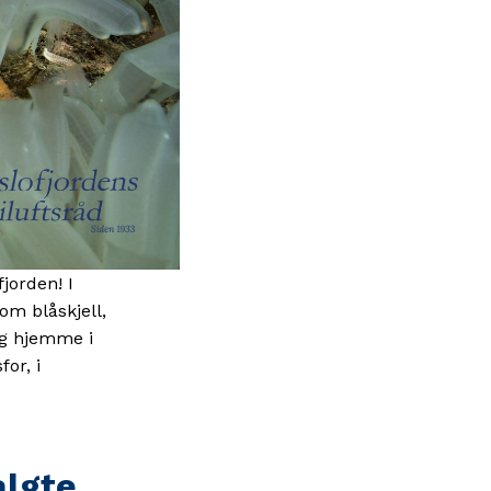
jorden! I
om blåskjell,
lig hjemme i
or, i
algte