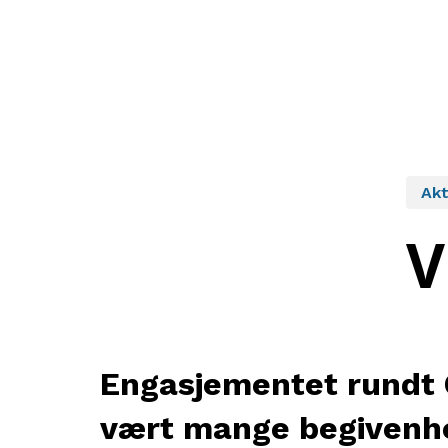
Akt
V
Engasjementet rundt O
vært mange begivenhet