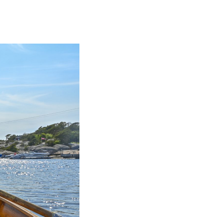
 den finner på
n av 1800-tallet ble
p i fjorden.