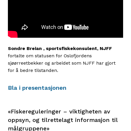
Sondre
Breian
, sportsfiskekonsulent, NJFF
fortalte om
statusen for Oslofjorden
s
sjøørreetbekker
og arbeidet som NJFF har gjort
for å bedre tilstanden.
Bla i presentasjonen
«Fiskereguleringer – viktigheten av
oppsyn, og tilrettelagt informasjon til
målgruppene»