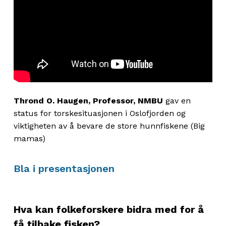
Thrond
O. Haugen, Professor
,
NMBU
gav en
status
for
torskesituasjonen i Oslofjorden og
viktigheten av
å bevare de store
hunnfiskene (Big
ma
mas
)
Bla i presentasjonen
Hva kan folkeforskere bidra med for å
få tilbake fisken?