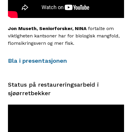
Jon
Museth,
Seniorforsker
,
NINA
fortalte om
viktigheten
ka
n
tsoner
har
for
b
iologisk mangfold,
flomsikring
svern
og
mer fisk.
Bla i presentasjonen
Status på restaureringsarbeid i
sjøørretbekker