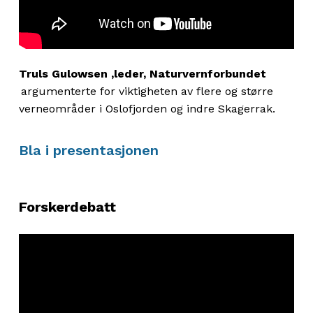
Truls Gulowsen ,leder, Naturvernforbundet
argumenterte for
viktigheten av
flere og større
verneområder
i Oslofjorden og indre Skager
r
a
k.
Bla i presentasjonen
Forskerdebatt