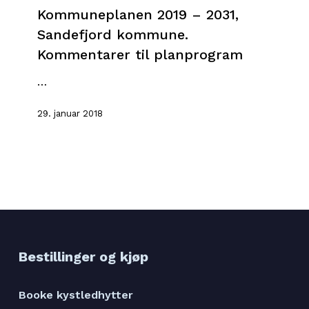
–
Kommuneplanen 2019 – 2031,
2031,
Sandefjord kommune.
Sandefjord
Kommentarer til planprogram
kommune.
Kommentarer
…
til
planprogram
29. januar 2018
Bestillinger og kjøp
Booke kystledhytter