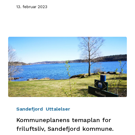
13. februar 2023
Kommuneplanens
temaplan
Sandefjord
Uttalelser
for
Kommuneplanens temaplan for
friluftsliv,
friluftsliv, Sandefjord kommune.
Sandefjord