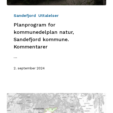
Planprogram
for
Sandefjord
Uttalelser
kommunedelplan
Planprogram for
natur,
kommunedelplan natur,
Sandefjord
Sandefjord kommune.
kommune.
Kommentarer
Kommentarer
…
2. september 2024