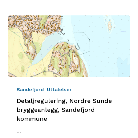
Sandefjordsfjorden.
OFs
kommentarer.
Detaljregulering,
Nordre
Sandefjord
Uttalelser
Sunde
Detaljregulering, Nordre Sunde
bryggeanlegg,
bryggeanlegg, Sandefjord
Sandefjord
kommune
kommune
…