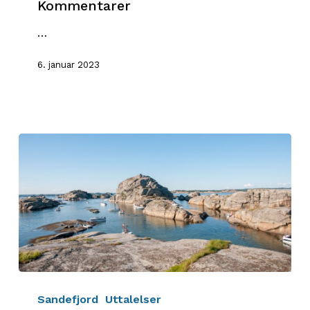
Kommentarer
kommune.
Kommentarer
…
6. januar 2023
Kommuneplanen
2019
Sandefjord
Uttalelser