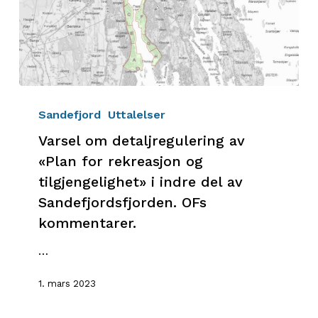
Varsel
om
Sandefjord
Uttalelser
detaljregulering
Varsel om detaljregulering av
av
«Plan for rekreasjon og
«Plan
tilgjengelighet» i indre del av
for
Sandefjordsfjorden. OFs
rekreasjon
og
kommentarer.
tilgjengelighet»
…
i
indre
1. mars 2023
del
av